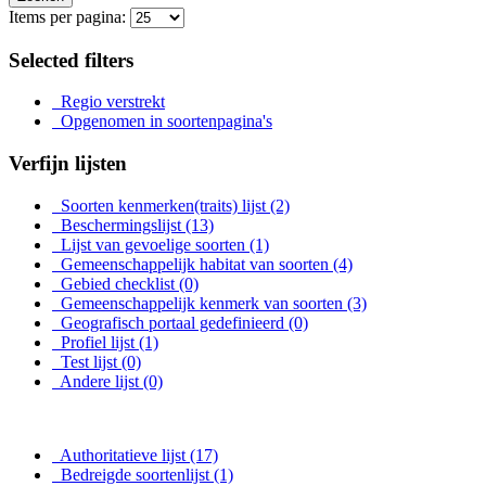
Items per pagina:
Selected filters
Regio verstrekt
Opgenomen in soortenpagina's
Verfijn lijsten
Soorten kenmerken(traits) lijst
(2)
Beschermingslijst
(13)
Lijst van gevoelige soorten
(1)
Gemeenschappelijk habitat van soorten
(4)
Gebied checklist
(0)
Gemeenschappelijk kenmerk van soorten
(3)
Geografisch portaal gedefinieerd
(0)
Profiel lijst
(1)
Test lijst
(0)
Andere lijst
(0)
Authoritatieve lijst
(17)
Bedreigde soortenlijst
(1)