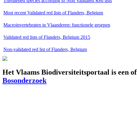
Threatened species according to Non Validated Red lists
Most recent Validated red lists of Flanders, Belgium
Macroinvertebraten in Vlaanderen: functionele groepen
Validated red lists of Flanders, Belgium 2015
Non-validated red list of Flanders, Belgium
Het Vlaams Biodiversiteitsportaal is een o
Bosonderzoek