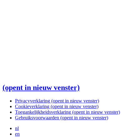
(opent in nieuw venster)
Privacyverklaring
(opent in nieuw venster)
Cookieverklaring
(opent in nieuw venster)
Toegankelijkheidsverklaring
(opent in nieuw venster)
Gebruiksvoorwaarden
(opent in nieuw venster)
nl
en