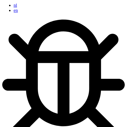
nl
en