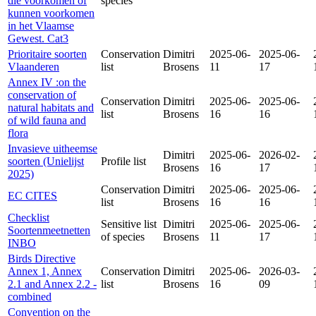
die voorkomen of
species
kunnen voorkomen
in het Vlaamse
Gewest. Cat3
Prioritaire soorten
Conservation
Dimitri
2025-06-
2025-06-
Vlaanderen
list
Brosens
11
17
Annex IV :on the
conservation of
Conservation
Dimitri
2025-06-
2025-06-
natural habitats and
list
Brosens
16
16
of wild fauna and
flora
Invasieve uitheemse
Dimitri
2025-06-
2026-02-
soorten (Unielijst
Profile list
Brosens
16
17
2025)
Conservation
Dimitri
2025-06-
2025-06-
EC CITES
list
Brosens
16
16
Checklist
Sensitive list
Dimitri
2025-06-
2025-06-
Soortenmeetnetten
of species
Brosens
11
17
INBO
Birds Directive
Annex 1, Annex
Conservation
Dimitri
2025-06-
2026-03-
2.1 and Annex 2.2 -
list
Brosens
16
09
combined
Convention on the