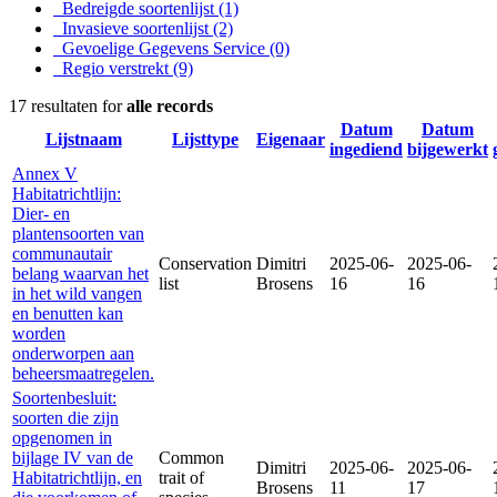
Bedreigde soortenlijst
(1)
Invasieve soortenlijst
(2)
Gevoelige Gegevens Service
(0)
Regio verstrekt
(9)
17 resultaten for
alle records
Datum
Datum
Lijstnaam
Lijsttype
Eigenaar
ingediend
bijgewerkt
Annex V
Habitatrichtlijn:
Dier- en
plantensoorten van
communautair
Conservation
Dimitri
2025-06-
2025-06-
belang waarvan het
list
Brosens
16
16
in het wild vangen
en benutten kan
worden
onderworpen aan
beheersmaatregelen.
Soortenbesluit:
soorten die zijn
opgenomen in
bijlage IV van de
Common
Dimitri
2025-06-
2025-06-
Habitatrichtlijn, en
trait of
Brosens
11
17