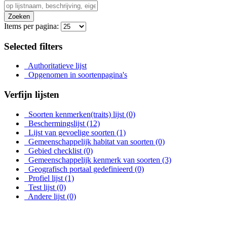
Zoeken
Items per pagina:
Selected filters
Authoritatieve lijst
Opgenomen in soortenpagina's
Verfijn lijsten
Soorten kenmerken(traits) lijst
(0)
Beschermingslijst
(12)
Lijst van gevoelige soorten
(1)
Gemeenschappelijk habitat van soorten
(0)
Gebied checklist
(0)
Gemeenschappelijk kenmerk van soorten
(3)
Geografisch portaal gedefinieerd
(0)
Profiel lijst
(1)
Test lijst
(0)
Andere lijst
(0)