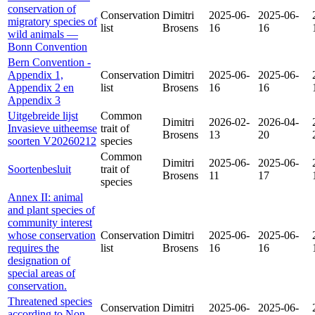
conservation of
Conservation
Dimitri
2025-06-
2025-06-
migratory species of
list
Brosens
16
16
wild animals —
Bonn Convention
Bern Convention -
Appendix 1,
Conservation
Dimitri
2025-06-
2025-06-
Appendix 2 en
list
Brosens
16
16
Appendix 3
Uitgebreide lijst
Common
Dimitri
2026-02-
2026-04-
Invasieve uitheemse
trait of
Brosens
13
20
soorten V20260212
species
Common
Dimitri
2025-06-
2025-06-
Soortenbesluit
trait of
Brosens
11
17
species
Annex II: animal
and plant species of
community interest
whose conservation
Conservation
Dimitri
2025-06-
2025-06-
requires the
list
Brosens
16
16
designation of
special areas of
conservation.
Threatened species
Conservation
Dimitri
2025-06-
2025-06-
according to Non