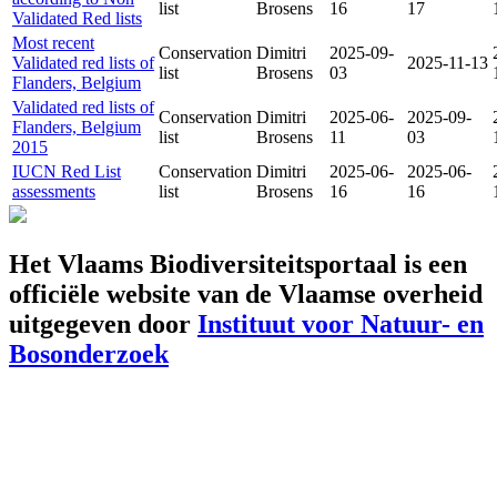
list
Brosens
16
17
Validated Red lists
Most recent
Conservation
Dimitri
2025-09-
Validated red lists of
2025-11-13
list
Brosens
03
Flanders, Belgium
Validated red lists of
Conservation
Dimitri
2025-06-
2025-09-
Flanders, Belgium
list
Brosens
11
03
2015
IUCN Red List
Conservation
Dimitri
2025-06-
2025-06-
assessments
list
Brosens
16
16
Het Vlaams Biodiversiteitsportaal is een
officiële website van de Vlaamse overheid
uitgegeven door
Instituut voor Natuur- en
Bosonderzoek