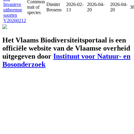
Common
Invasieve
Dimitri
2026-02-
2026-04-
2026-04-
trait of
3
uitheemse
Brosens
13
20
20
species
soorten
V20260212
Het Vlaams Biodiversiteitsportaal is een
officiële website van de Vlaamse overheid
uitgegeven door
Instituut voor Natuur- en
Bosonderzoek