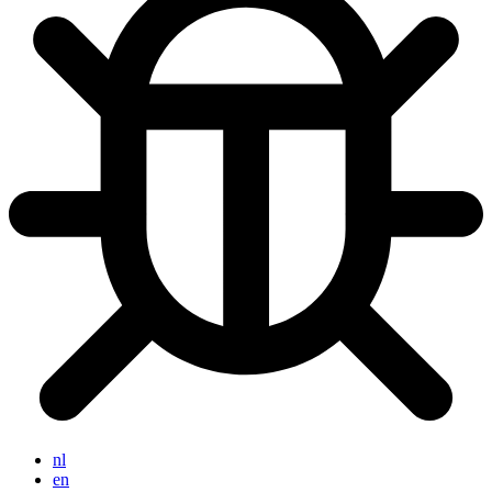
nl
en