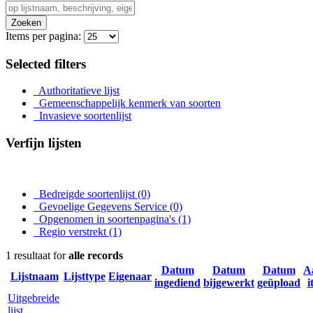
Zoeken
Items per pagina:
Selected filters
Authoritatieve lijst
Gemeenschappelijk kenmerk van soorten
Invasieve soortenlijst
Verfijn lijsten
Bedreigde soortenlijst
(0)
Gevoelige Gegevens Service
(0)
Opgenomen in soortenpagina's
(1)
Regio verstrekt
(1)
1 resultaat for
alle records
Datum
Datum
Datum
A
Lijstnaam
Lijsttype
Eigenaar
ingediend
bijgewerkt
geüpload
i
Uitgebreide
lijst