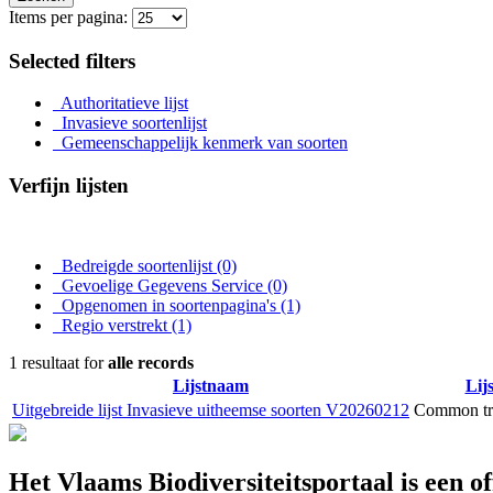
Items per pagina:
Selected filters
Authoritatieve lijst
Invasieve soortenlijst
Gemeenschappelijk kenmerk van soorten
Verfijn lijsten
Bedreigde soortenlijst
(0)
Gevoelige Gegevens Service
(0)
Opgenomen in soortenpagina's
(1)
Regio verstrekt
(1)
1 resultaat for
alle records
Lijstnaam
Lij
Uitgebreide lijst Invasieve uitheemse soorten V20260212
Common tra
Het Vlaams Biodiversiteitsportaal is een o