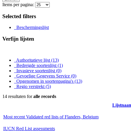
Items per pagina:
Selected filters
Beschermingslijst
Verfijn lijsten
Authoritatieve lijst
(13)
Bedreigde soortenlijst
(1)
Invasieve soortenlijst
(0)
Gevoelige Gegevens Service
(0)
Opgenomen in soortenpagina's
(13)
Regio verstrekt
(5)
14 resultaten for
alle records
Lijstnaa
Most recent Validated red lists of Flanders, Belgium
IUCN Red List assessments