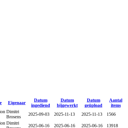
Datum
Datum
Datum
Aantal
e
Eigenaar
ingediend
bijgewerkt
geüpload
items
ion
Dimitri
2025-09-03
2025-11-13
2025-11-13
1566
Brosens
ion
Dimitri
2025-06-16
2025-06-16
2025-06-16
13918