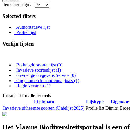
Items per pagina:
Selected filters
Authoritatieve lijst
Profiel lijst
Verfijn lijsten
Bedreigde soortenlijst
(0)
Invasieve soortenlijst
(1)
Gevoelige Gegevens Service
(0)
Opgenomen in soortenpagina's
(1)
Regio verstrekt
(1)
1 resultaat for
alle records
Lijstnaam
Lijsttype
Eigenaar
Invasieve uitheemse soorten (Unielijst 2025)
Profile list
Dimitri Bros
Het Vlaams Biodiversiteitsportaal is een o