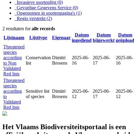
Invasieve soortenlijst
(0)
Gevoelige Gegevens Service
(0)
Opgenomen in soortenpagina's
(1)
Regio verstrekt
(2)
2 resultaten for
alle records
Datum
Datum
Datum
Lijstnaam
Lijsttype
Eigenaar
ingediend
bijgewerkt
geüploa
Threatened
species
according
Conservation
Dimitri
2025-06-
2025-06-
2025-06-
to Non
list
Brosens
16
17
16
Validated
Red lists
Threatened
species
according
Sensitive list
Dimitri
2025-06-
2025-06-
2025-06-
to
of species
Brosens
12
17
12
Validated
Red lists
Het Vlaams Biodiversiteitsportaal is een