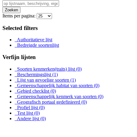
Zoeken
Items per pagina:
Selected filters
Authoritatieve lijst
Bedreigde soortenlijst
Verfijn lijsten
Soorten kenmerken(traits) lijst
(0)
Beschermingslijst
(1)
Lijst van gevoelige soorten
(1)
Gemeenschappelijk habitat van soorten
(0)
Gebied checklist
(0)
Gemeenschappelijk kenmerk van soorten
(0)
Geografisch portaal gedefinieerd
(0)
Profiel lijst
(0)
Test lijst
(0)
Andere lijst
(0)