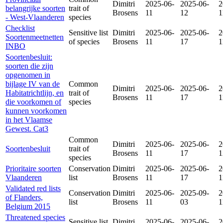
Dimitri
2025-06-
2025-06-
2
belangrijke soorten
trait of
Brosens
11
12
1
- West-Vlaanderen
species
Checklist
Sensitive list
Dimitri
2025-06-
2025-06-
2
Soortenmeetnetten
of species
Brosens
11
17
1
INBO
Soortenbesluit:
soorten die zijn
opgenomen in
bijlage IV van de
Common
Dimitri
2025-06-
2025-06-
2
Habitatrichtlijn, en
trait of
Brosens
11
17
1
die voorkomen of
species
kunnen voorkomen
in het Vlaamse
Gewest. Cat3
Common
Dimitri
2025-06-
2025-06-
2
Soortenbesluit
trait of
Brosens
11
17
1
species
Prioritaire soorten
Conservation
Dimitri
2025-06-
2025-06-
2
Vlaanderen
list
Brosens
11
17
1
Validated red lists
Conservation
Dimitri
2025-06-
2025-09-
2
of Flanders,
list
Brosens
11
03
1
Belgium 2015
Threatened species
Sensitive list
Dimitri
2025-06-
2025-06-
2