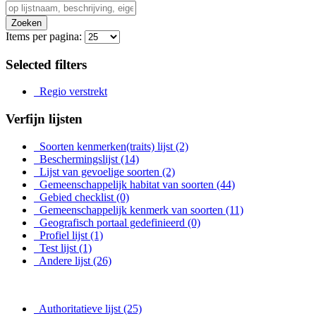
Zoeken
Items per pagina:
Selected filters
Regio verstrekt
Verfijn lijsten
Soorten kenmerken(traits) lijst
(2)
Beschermingslijst
(14)
Lijst van gevoelige soorten
(2)
Gemeenschappelijk habitat van soorten
(44)
Gebied checklist
(0)
Gemeenschappelijk kenmerk van soorten
(11)
Geografisch portaal gedefinieerd
(0)
Profiel lijst
(1)
Test lijst
(1)
Andere lijst
(26)
Authoritatieve lijst
(25)