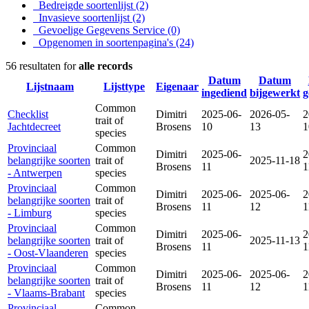
Bedreigde soortenlijst
(2)
Invasieve soortenlijst
(2)
Gevoelige Gegevens Service
(0)
Opgenomen in soortenpagina's
(24)
56 resultaten for
alle records
Datum
Datum
Lijstnaam
Lijsttype
Eigenaar
ingediend
bijgewerkt
g
Common
Checklist
Dimitri
2025-06-
2026-05-
2
trait of
Jachtdecreet
Brosens
10
13
1
species
Provinciaal
Common
Dimitri
2025-06-
2
belangrijke soorten
trait of
2025-11-18
Brosens
11
1
- Antwerpen
species
Provinciaal
Common
Dimitri
2025-06-
2025-06-
2
belangrijke soorten
trait of
Brosens
11
12
1
- Limburg
species
Provinciaal
Common
Dimitri
2025-06-
2
belangrijke soorten
trait of
2025-11-13
Brosens
11
1
- Oost-Vlaanderen
species
Provinciaal
Common
Dimitri
2025-06-
2025-06-
2
belangrijke soorten
trait of
Brosens
11
12
1
- Vlaams-Brabant
species
Provinciaal
Common