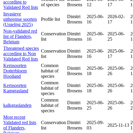
according to
of species
Brosens
12
17
1
Validated Red lists
Invasieve
Dimitri
2025-06-
2026-02-
2
uitheemse soorten
Profile list
Brosens
16
17
1
(Unielijst 2025)
Non-validated red
Conservation
Dimitri
2025-06-
2025-06-
2
list of Flanders,
list
Brosens
16
25
1
Belgium
Threatened species
Conservation
Dimitri
2025-06-
2025-06-
2
according to Non
list
Brosens
16
17
1
Validated Red lists
Kernsoorten
Common
Dimitri
2025-06-
2025-06-
2
Dotterbloem
habitat of
Brosens
18
26
1
Hooiland
species
Common
Kernsoorten
Dimitri
2025-06-
2025-06-
2
habitat of
Kamgrasland
Brosens
18
26
1
species
Common
Dimitri
2025-06-
2025-06-
2
kalkgraslanden
habitat of
Brosens
25
26
2
species
Most recent
Validated red lists
Conservation
Dimitri
2025-09-
2
2025-11-13
of Flanders,
list
Brosens
03
1