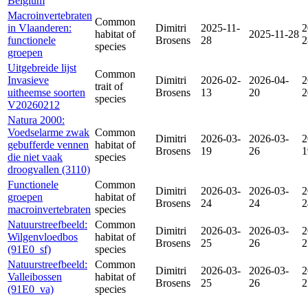
Belgium
Macroinvertebraten
Common
in Vlaanderen:
Dimitri
2025-11-
2
habitat of
2025-11-28
functionele
Brosens
28
2
species
groepen
Uitgebreide lijst
Common
Invasieve
Dimitri
2026-02-
2026-04-
2
trait of
uitheemse soorten
Brosens
13
20
2
species
V20260212
Natura 2000:
Voedselarme zwak
Common
Dimitri
2026-03-
2026-03-
2
gebufferde vennen
habitat of
Brosens
19
26
1
die niet vaak
species
droogvallen (3110)
Functionele
Common
Dimitri
2026-03-
2026-03-
2
groepen
habitat of
Brosens
24
24
2
macroinvertebraten
species
Natuurstreefbeeld:
Common
Dimitri
2026-03-
2026-03-
2
Wilgenvloedbos
habitat of
Brosens
25
26
2
(91E0_sf)
species
Natuurstreefbeeld:
Common
Dimitri
2026-03-
2026-03-
2
Valleibossen
habitat of
Brosens
25
26
2
(91E0_va)
species