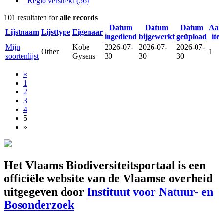
Regio verstrekt
(56)
101 resultaten for
alle records
Datum
Datum
Datum
Aa
Lijstnaam
Lijsttype
Eigenaar
ingediend
bijgewerkt
geüpload
it
Mijn
Kobe
2026-07-
2026-07-
2026-07-
Other
1
soortenlijst
Gysens
30
30
30
«
1
2
3
4
5
»
Het Vlaams Biodiversiteitsportaal is een
officiële website van de Vlaamse overheid
uitgegeven door
Instituut voor Natuur- en
Bosonderzoek