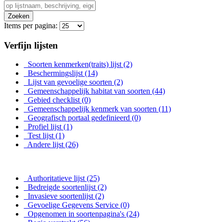
Zoeken
Items per pagina:
Verfijn lijsten
Soorten kenmerken(traits) lijst
(2)
Beschermingslijst
(14)
Lijst van gevoelige soorten
(2)
Gemeenschappelijk habitat van soorten
(44)
Gebied checklist
(0)
Gemeenschappelijk kenmerk van soorten
(11)
Geografisch portaal gedefinieerd
(0)
Profiel lijst
(1)
Test lijst
(1)
Andere lijst
(26)
Authoritatieve lijst
(25)
Bedreigde soortenlijst
(2)
Invasieve soortenlijst
(2)
Gevoelige Gegevens Service
(0)
Opgenomen in soortenpagina's
(24)