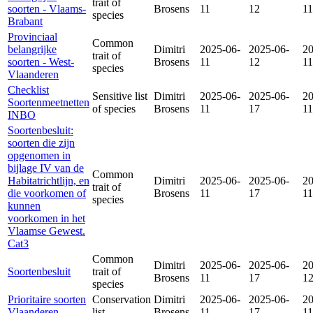
trait of
soorten - Vlaams-
Brosens
11
12
11
species
Brabant
Provinciaal
Common
belangrijke
Dimitri
2025-06-
2025-06-
20
trait of
soorten - West-
Brosens
11
12
11
species
Vlaanderen
Checklist
Sensitive list
Dimitri
2025-06-
2025-06-
20
Soortenmeetnetten
of species
Brosens
11
17
11
INBO
Soortenbesluit:
soorten die zijn
opgenomen in
bijlage IV van de
Common
Habitatrichtlijn, en
Dimitri
2025-06-
2025-06-
20
trait of
die voorkomen of
Brosens
11
17
11
species
kunnen
voorkomen in het
Vlaamse Gewest.
Cat3
Common
Dimitri
2025-06-
2025-06-
20
Soortenbesluit
trait of
Brosens
11
17
1
species
Prioritaire soorten
Conservation
Dimitri
2025-06-
2025-06-
20
Vlaanderen
list
Brosens
11
17
11