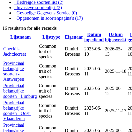
Bedreigde soortenlijst
(2)
Invasieve soortenlijst
(2)
Gevoelige Gegevens Service
(0)
Opgenomen in soortenpagina's
(17)
16 resultaten for
alle records
Datum
Datum
Lijstnaam
Lijsttype
Eigenaar
ingediend
bijgewerkt
g
Common
Checklist
Dimitri
2025-06-
2026-05-
20
trait of
Jachtdecreet
Brosens
10
13
1
species
Provinciaal
Common
belangrijke
Dimitri
2025-06-
20
trait of
2025-11-18
soorten -
Brosens
11
11
species
Antwerpen
Provinciaal
Common
Dimitri
2025-06-
2025-06-
20
belangrijke
trait of
Brosens
11
12
11
soorten - Limburg
species
Provinciaal
Common
belangrijke
Dimitri
2025-06-
20
trait of
2025-11-13
soorten - Oost-
Brosens
11
11
species
Vlaanderen
Provinciaal
Common
belangrijke
Dimitri
2025-06-
2025-06-
20