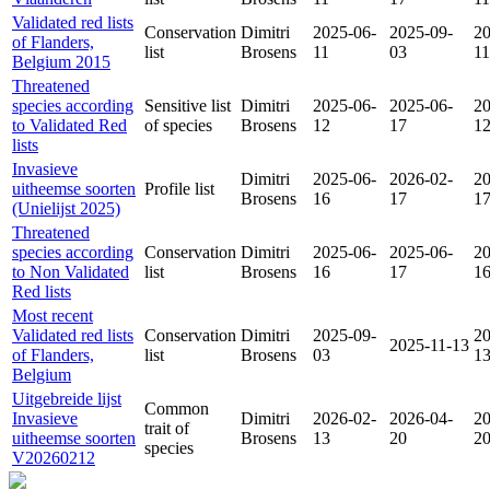
Validated red lists
Conservation
Dimitri
2025-06-
2025-09-
20
of Flanders,
list
Brosens
11
03
11
Belgium 2015
Threatened
species according
Sensitive list
Dimitri
2025-06-
2025-06-
20
to Validated Red
of species
Brosens
12
17
1
lists
Invasieve
Dimitri
2025-06-
2026-02-
20
uitheemse soorten
Profile list
Brosens
16
17
1
(Unielijst 2025)
Threatened
species according
Conservation
Dimitri
2025-06-
2025-06-
20
to Non Validated
list
Brosens
16
17
1
Red lists
Most recent
Validated red lists
Conservation
Dimitri
2025-09-
20
2025-11-13
of Flanders,
list
Brosens
03
1
Belgium
Uitgebreide lijst
Common
Invasieve
Dimitri
2026-02-
2026-04-
20
trait of
uitheemse soorten
Brosens
13
20
2
species
V20260212