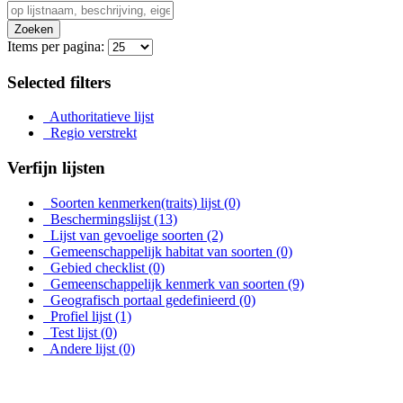
Zoeken
Items per pagina:
Selected filters
Authoritatieve lijst
Regio verstrekt
Verfijn lijsten
Soorten kenmerken(traits) lijst
(0)
Beschermingslijst
(13)
Lijst van gevoelige soorten
(2)
Gemeenschappelijk habitat van soorten
(0)
Gebied checklist
(0)
Gemeenschappelijk kenmerk van soorten
(9)
Geografisch portaal gedefinieerd
(0)
Profiel lijst
(1)
Test lijst
(0)
Andere lijst
(0)