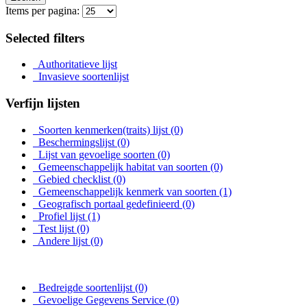
Items per pagina:
Selected filters
Authoritatieve lijst
Invasieve soortenlijst
Verfijn lijsten
Soorten kenmerken(traits) lijst
(0)
Beschermingslijst
(0)
Lijst van gevoelige soorten
(0)
Gemeenschappelijk habitat van soorten
(0)
Gebied checklist
(0)
Gemeenschappelijk kenmerk van soorten
(1)
Geografisch portaal gedefinieerd
(0)
Profiel lijst
(1)
Test lijst
(0)
Andere lijst
(0)
Bedreigde soortenlijst
(0)
Gevoelige Gegevens Service
(0)