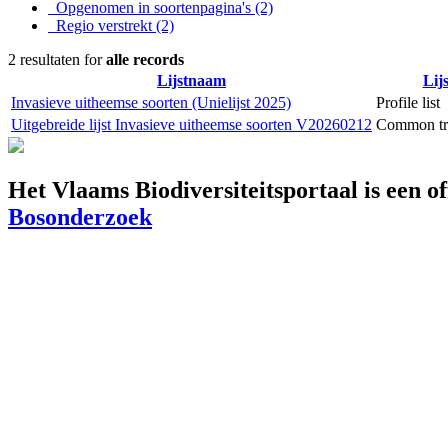
Opgenomen in soortenpagina's
(2)
Regio verstrekt
(2)
2 resultaten for
alle records
Lijstnaam
Lij
Invasieve uitheemse soorten (Unielijst 2025)
Profile list
Uitgebreide lijst Invasieve uitheemse soorten V20260212
Common tra
Het Vlaams Biodiversiteitsportaal is een o
Bosonderzoek