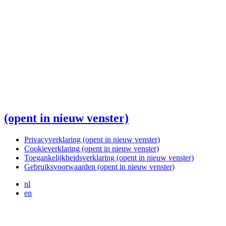
(opent in nieuw venster)
Privacyverklaring
(opent in nieuw venster)
Cookieverklaring
(opent in nieuw venster)
Toegankelijkheidsverklaring
(opent in nieuw venster)
Gebruiksvoorwaarden
(opent in nieuw venster)
nl
en