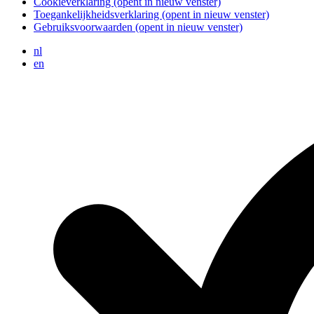
Cookieverklaring
(opent in nieuw venster)
Toegankelijkheidsverklaring
(opent in nieuw venster)
Gebruiksvoorwaarden
(opent in nieuw venster)
nl
en