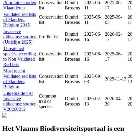
Prioritaire soorten
Conservation
Dimitri
2025-06-
2025-06-
20
Vlaanderen
list
Brosens
11
17
11
Validated red lists
Conservation
Dimitri
2025-06-
2025-09-
20
of Flanders,
list
Brosens
11
03
11
Belgium 2015
Invasieve
Dimitri
2025-06-
2026-02-
20
uitheemse soorten
Profile list
Brosens
16
17
1
(Unielijst 2025)
Threatened
species according
Conservation
Dimitri
2025-06-
2025-06-
20
to Non Validated
list
Brosens
16
17
1
Red lists
Most recent
Validated red lists
Conservation
Dimitri
2025-09-
20
2025-11-13
of Flanders,
list
Brosens
03
1
Belgium
Uitgebreide lijst
Common
Invasieve
Dimitri
2026-02-
2026-04-
20
trait of
uitheemse soorten
Brosens
13
20
2
species
V20260212
Het Vlaams Biodiversiteitsportaal is een