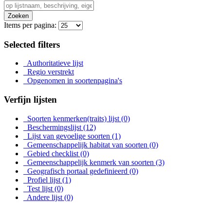
Zoeken
Items per pagina:
Selected filters
Authoritatieve lijst
Regio verstrekt
Opgenomen in soortenpagina's
Verfijn lijsten
Soorten kenmerken(traits) lijst
(0)
Beschermingslijst
(12)
Lijst van gevoelige soorten
(1)
Gemeenschappelijk habitat van soorten
(0)
Gebied checklist
(0)
Gemeenschappelijk kenmerk van soorten
(3)
Geografisch portaal gedefinieerd
(0)
Profiel lijst
(1)
Test lijst
(0)
Andere lijst
(0)