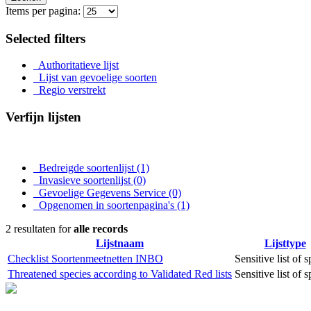
Items per pagina:
Selected filters
Authoritatieve lijst
Lijst van gevoelige soorten
Regio verstrekt
Verfijn lijsten
Bedreigde soortenlijst
(1)
Invasieve soortenlijst
(0)
Gevoelige Gegevens Service
(0)
Opgenomen in soortenpagina's
(1)
2 resultaten for
alle records
Lijstnaam
Lijsttype
Checklist Soortenmeetnetten INBO
Sensitive list of 
Threatened species according to Validated Red lists
Sensitive list of 