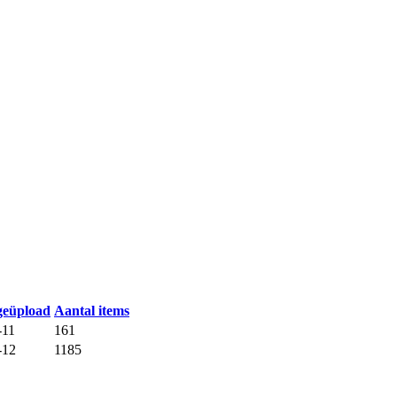
geüpload
Aantal items
-11
161
-12
1185