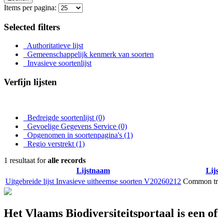
Items per pagina:
Selected filters
Authoritatieve lijst
Gemeenschappelijk kenmerk van soorten
Invasieve soortenlijst
Verfijn lijsten
Bedreigde soortenlijst
(0)
Gevoelige Gegevens Service
(0)
Opgenomen in soortenpagina's
(1)
Regio verstrekt
(1)
1 resultaat for
alle records
Lijstnaam
Lij
Uitgebreide lijst Invasieve uitheemse soorten V20260212
Common tra
Het Vlaams Biodiversiteitsportaal is een o