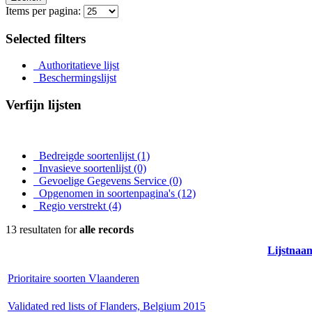
Items per pagina:
Selected filters
Authoritatieve lijst
Beschermingslijst
Verfijn lijsten
Bedreigde soortenlijst
(1)
Invasieve soortenlijst
(0)
Gevoelige Gegevens Service
(0)
Opgenomen in soortenpagina's
(12)
Regio verstrekt
(4)
13 resultaten for
alle records
Lijstnaa
Prioritaire soorten Vlaanderen
Validated red lists of Flanders, Belgium 2015