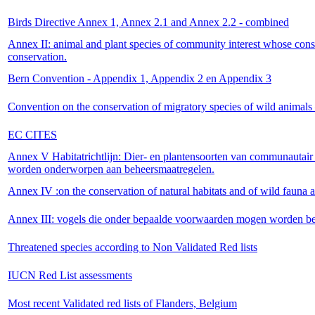
Birds Directive Annex 1, Annex 2.1 and Annex 2.2 - combined
Annex II: animal and plant species of community interest whose conser
conservation.
Bern Convention - Appendix 1, Appendix 2 en Appendix 3
Convention on the conservation of migratory species of wild anima
EC CITES
Annex V Habitatrichtlijn: Dier- en plantensoorten van communautair
worden onderworpen aan beheersmaatregelen.
Annex IV :on the conservation of natural habitats and of wild fauna a
Annex III: vogels die onder bepaalde voorwaarden mogen worden be
Threatened species according to Non Validated Red lists
IUCN Red List assessments
Most recent Validated red lists of Flanders, Belgium