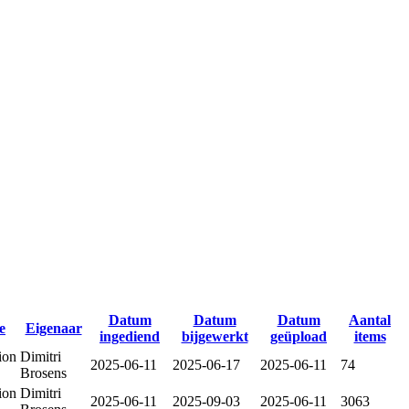
Datum
Datum
Datum
Aantal
e
Eigenaar
ingediend
bijgewerkt
geüpload
items
ion
Dimitri
2025-06-11
2025-06-17
2025-06-11
74
Brosens
ion
Dimitri
2025-06-11
2025-09-03
2025-06-11
3063