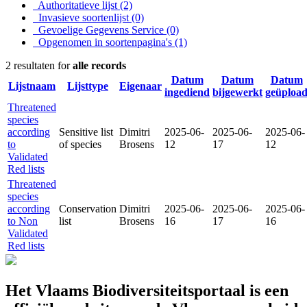
Authoritatieve lijst
(2)
Invasieve soortenlijst
(0)
Gevoelige Gegevens Service
(0)
Opgenomen in soortenpagina's
(1)
2 resultaten for
alle records
Datum
Datum
Datum
Lijstnaam
Lijsttype
Eigenaar
ingediend
bijgewerkt
geüploa
Threatened
species
according
Sensitive list
Dimitri
2025-06-
2025-06-
2025-06-
to
of species
Brosens
12
17
12
Validated
Red lists
Threatened
species
according
Conservation
Dimitri
2025-06-
2025-06-
2025-06-
to Non
list
Brosens
16
17
16
Validated
Red lists
Het Vlaams Biodiversiteitsportaal is een