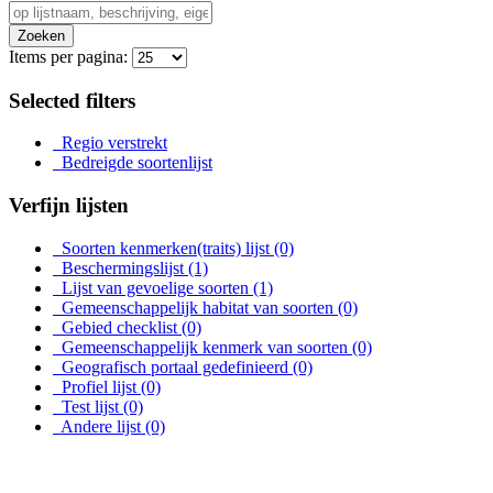
Zoeken
Items per pagina:
Selected filters
Regio verstrekt
Bedreigde soortenlijst
Verfijn lijsten
Soorten kenmerken(traits) lijst
(0)
Beschermingslijst
(1)
Lijst van gevoelige soorten
(1)
Gemeenschappelijk habitat van soorten
(0)
Gebied checklist
(0)
Gemeenschappelijk kenmerk van soorten
(0)
Geografisch portaal gedefinieerd
(0)
Profiel lijst
(0)
Test lijst
(0)
Andere lijst
(0)