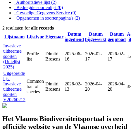
Authoritatieve lijst
(2)
Bedreigde soortenlijst
(0)
Gevoelige Gegevens Service
(0)
Opgenomen in soortenpagina's
(2)
2 resultaten for
alle records
Datum
Datum
Datum
A
Lijstnaam
Lijsttype
Eigenaar
ingediend
bijgewerkt
geüpload
i
Invasieve
uitheemse
Profile
Dimitri
2025-06-
2026-02-
2026-02-
soorten
1
list
Brosens
16
17
17
(Unielijst
2025)
Uitgebreide
lijst
Common
Invasieve
Dimitri
2026-02-
2026-04-
2026-04-
trait of
3
uitheemse
Brosens
13
20
20
species
soorten
V20260212
Het Vlaams Biodiversiteitsportaal is een
officiële website van de Vlaamse overheid