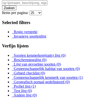
Zoeken
Items per pagina:
Selected filters
Regio verstrekt
Invasieve soortenlijst
Verfijn lijsten
Soorten kenmerken(traits) lijst
(0)
Beschermingslijst
(0)
Lijst van gevoelige soorten
(0)
Gemeenschappelijk habitat van soorten
(0)
Gebied checklist
(0)
Gemeenschappelijk kenmerk van soorten
(1)
Geografisch portaal gedefinieerd
(0)
Profiel lijst
(1)
Test lijst
(0)
Andere lijst
(0)