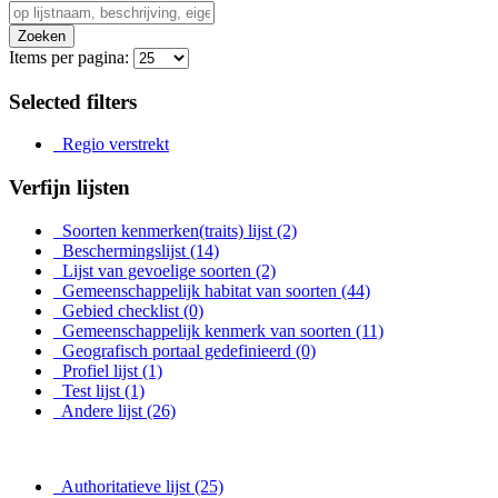
Zoeken
Items per pagina:
Selected filters
Regio verstrekt
Verfijn lijsten
Soorten kenmerken(traits) lijst
(2)
Beschermingslijst
(14)
Lijst van gevoelige soorten
(2)
Gemeenschappelijk habitat van soorten
(44)
Gebied checklist
(0)
Gemeenschappelijk kenmerk van soorten
(11)
Geografisch portaal gedefinieerd
(0)
Profiel lijst
(1)
Test lijst
(1)
Andere lijst
(26)
Authoritatieve lijst
(25)