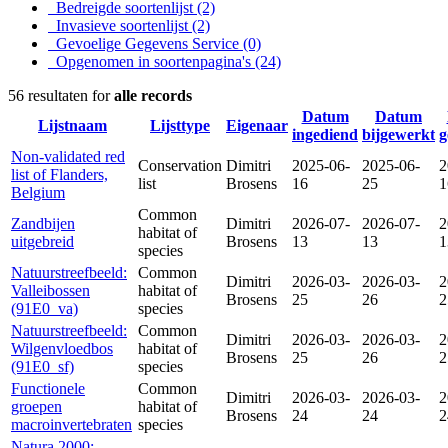
Bedreigde soortenlijst
(2)
Invasieve soortenlijst
(2)
Gevoelige Gegevens Service
(0)
Opgenomen in soortenpagina's
(24)
56 resultaten for
alle records
Datum
Datum
Lijstnaam
Lijsttype
Eigenaar
ingediend
bijgewerkt
g
Non-validated red
Conservation
Dimitri
2025-06-
2025-06-
2
list of Flanders,
list
Brosens
16
25
1
Belgium
Common
Zandbijen
Dimitri
2026-07-
2026-07-
2
habitat of
uitgebreid
Brosens
13
13
1
species
Natuurstreefbeeld:
Common
Dimitri
2026-03-
2026-03-
2
Valleibossen
habitat of
Brosens
25
26
2
(91E0_va)
species
Natuurstreefbeeld:
Common
Dimitri
2026-03-
2026-03-
2
Wilgenvloedbos
habitat of
Brosens
25
26
2
(91E0_sf)
species
Functionele
Common
Dimitri
2026-03-
2026-03-
2
groepen
habitat of
Brosens
24
24
2
macroinvertebraten
species
Natura 2000: