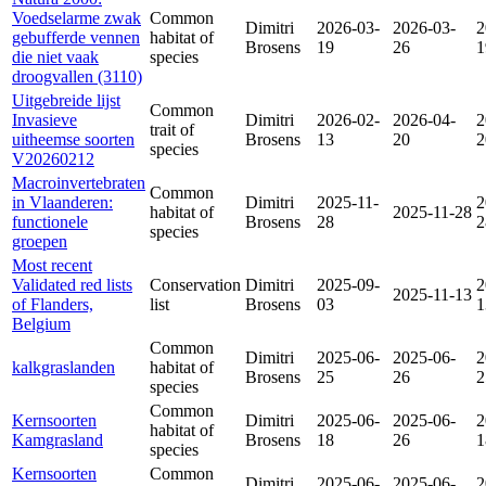
Voedselarme zwak
Common
Dimitri
2026-03-
2026-03-
2
gebufferde vennen
habitat of
Brosens
19
26
1
die niet vaak
species
droogvallen (3110)
Uitgebreide lijst
Common
Invasieve
Dimitri
2026-02-
2026-04-
2
trait of
uitheemse soorten
Brosens
13
20
2
species
V20260212
Macroinvertebraten
Common
in Vlaanderen:
Dimitri
2025-11-
2
habitat of
2025-11-28
functionele
Brosens
28
2
species
groepen
Most recent
Validated red lists
Conservation
Dimitri
2025-09-
2
2025-11-13
of Flanders,
list
Brosens
03
1
Belgium
Common
Dimitri
2025-06-
2025-06-
2
kalkgraslanden
habitat of
Brosens
25
26
2
species
Common
Kernsoorten
Dimitri
2025-06-
2025-06-
2
habitat of
Kamgrasland
Brosens
18
26
1
species
Kernsoorten
Common
Dimitri
2025-06-
2025-06-
2