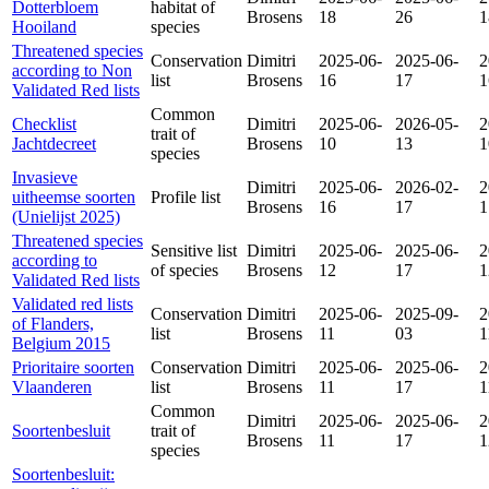
Dotterbloem
habitat of
Brosens
18
26
1
Hooiland
species
Threatened species
Conservation
Dimitri
2025-06-
2025-06-
2
according to Non
list
Brosens
16
17
1
Validated Red lists
Common
Checklist
Dimitri
2025-06-
2026-05-
2
trait of
Jachtdecreet
Brosens
10
13
1
species
Invasieve
Dimitri
2025-06-
2026-02-
2
uitheemse soorten
Profile list
Brosens
16
17
1
(Unielijst 2025)
Threatened species
Sensitive list
Dimitri
2025-06-
2025-06-
2
according to
of species
Brosens
12
17
1
Validated Red lists
Validated red lists
Conservation
Dimitri
2025-06-
2025-09-
2
of Flanders,
list
Brosens
11
03
1
Belgium 2015
Prioritaire soorten
Conservation
Dimitri
2025-06-
2025-06-
2
Vlaanderen
list
Brosens
11
17
1
Common
Dimitri
2025-06-
2025-06-
2
Soortenbesluit
trait of
Brosens
11
17
1
species
Soortenbesluit: