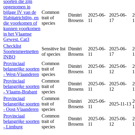
soorten die zijn
opgenomen in
bijlage IV van de
Common
Dimitri
2025-06-
2025-06-
2
Habitatrichtlijn, en
trait of
Brosens
11
17
1
die voorkomen of
species
kunnen voorkomen
in het Vlaamse
Gewest. Cat3
Checklist
Sensitive list
Dimitri
2025-06-
2025-06-
2
Soortenmeetnetten
of species
Brosens
11
17
1
INBO
Provinciaal
Common
Dimitri
2025-06-
2025-06-
2
belangrijke soorten
trait of
Brosens
11
12
1
- West-Vlaanderen
species
Provinciaal
Common
Dimitri
2025-06-
2025-06-
2
belangrijke soorten
trait of
Brosens
11
12
1
- Vlaams-Brabant
species
Provinciaal
Common
Dimitri
2025-06-
2
belangrijke soorten
trait of
2025-11-13
Brosens
11
1
- Oost-Vlaanderen
species
Provinciaal
Common
Dimitri
2025-06-
2025-06-
2
belangrijke soorten
trait of
Brosens
11
12
1
- Limburg
species