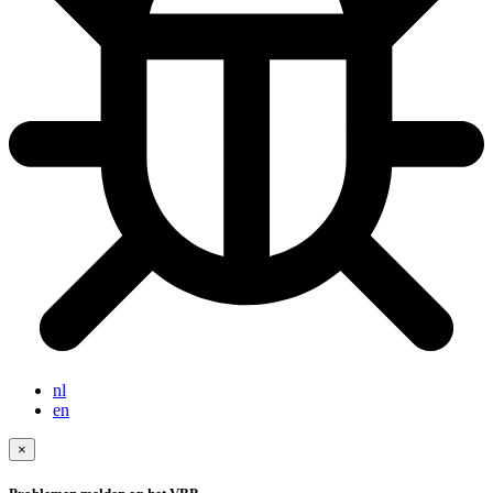
nl
en
×