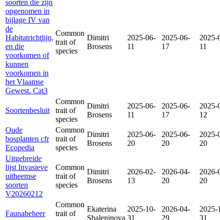
soorten die zijn
opgenomen in
bijlage IV van
de
Common
Habitatrichtlijn,
Dimitri
2025-06-
2025-06-
2025-
trait of
en die
Brosens
11
17
11
species
voorkomen of
kunnen
voorkomen in
het Vlaamse
Gewest. Cat3
Common
Dimitri
2025-06-
2025-06-
2025-
Soortenbesluit
trait of
Brosens
11
17
12
species
Oude
Common
Dimitri
2025-06-
2025-06-
2025-
bosplanten cfr
trait of
Brosens
20
20
20
Ecopedia
species
Uitgebreide
lijst Invasieve
Common
Dimitri
2026-02-
2026-04-
2026-
uitheemse
trait of
Brosens
13
20
20
soorten
species
V20260212
Common
Ekaterina
2025-10-
2026-04-
2025-
Faunabeheer
trait of
Shaleninova
31
29
31