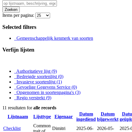
Zoeken
Items per pagina:
Selected filters
Gemeenschappelijk kenmerk van soorten
Verfijn lijsten
Authoritatieve lijst
(9)
Bedreigde soortenlijst
(0)
Invasieve soortenlijst
(1)
Gevoelige Gegevens Service
(0)
Opgenomen in soortenpagina's
(3)
Regio verstrekt
(9)
11 resultaten for
alle records
Datum
Datum
Dat
Lijstnaam
Lijsttype
Eigenaar
ingediend
bijgewerkt
geüpl
Common
Checklist
Dimitri
2025-06-
2026-05-
2025-
trait of