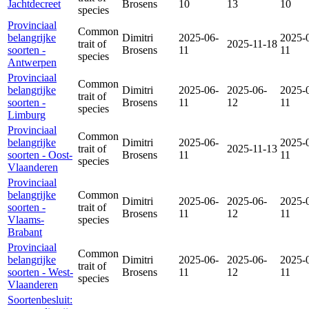
Jachtdecreet
Brosens
10
13
10
species
Provinciaal
Common
belangrijke
Dimitri
2025-06-
2025-
trait of
2025-11-18
soorten -
Brosens
11
11
species
Antwerpen
Provinciaal
Common
belangrijke
Dimitri
2025-06-
2025-06-
2025-
trait of
soorten -
Brosens
11
12
11
species
Limburg
Provinciaal
Common
belangrijke
Dimitri
2025-06-
2025-
trait of
2025-11-13
soorten - Oost-
Brosens
11
11
species
Vlaanderen
Provinciaal
belangrijke
Common
Dimitri
2025-06-
2025-06-
2025-
soorten -
trait of
Brosens
11
12
11
Vlaams-
species
Brabant
Provinciaal
Common
belangrijke
Dimitri
2025-06-
2025-06-
2025-
trait of
soorten - West-
Brosens
11
12
11
species
Vlaanderen
Soortenbesluit: