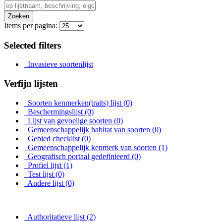
Zoeken
Items per pagina:
Selected filters
Invasieve soortenlijst
Verfijn lijsten
Soorten kenmerken(traits) lijst
(0)
Beschermingslijst
(0)
Lijst van gevoelige soorten
(0)
Gemeenschappelijk habitat van soorten
(0)
Gebied checklist
(0)
Gemeenschappelijk kenmerk van soorten
(1)
Geografisch portaal gedefinieerd
(0)
Profiel lijst
(1)
Test lijst
(0)
Andere lijst
(0)
Authoritatieve lijst
(2)