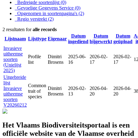
Bedreigde soortenlijst
(0)
Gevoelige Gegevens Service
(0)
Opgenomen in soortenpagina's
(2)
Regio verstrekt
(2)
2 resultaten for
alle records
Datum
Datum
Datum
A
Lijstnaam
Lijsttype
Eigenaar
ingediend
bijgewerkt
geüpload
i
Invasieve
uitheemse
Profile
Dimitri
2025-06-
2026-02-
2026-02-
soorten
1
list
Brosens
16
17
17
(Unielijst
2025)
Uitgebreide
lijst
Common
Invasieve
Dimitri
2026-02-
2026-04-
2026-04-
trait of
3
uitheemse
Brosens
13
20
20
species
soorten
V20260212
Het Vlaams Biodiversiteitsportaal is een
officiële website van de Vlaamse overheid