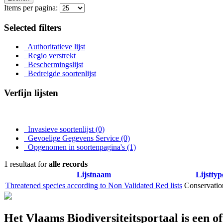
Items per pagina:
Selected filters
Authoritatieve lijst
Regio verstrekt
Beschermingslijst
Bedreigde soortenlijst
Verfijn lijsten
Invasieve soortenlijst
(0)
Gevoelige Gegevens Service
(0)
Opgenomen in soortenpagina's
(1)
1 resultaat for
alle records
Lijstnaam
Lijsttyp
Threatened species according to Non Validated Red lists
Conservation
Het Vlaams Biodiversiteitsportaal is een o