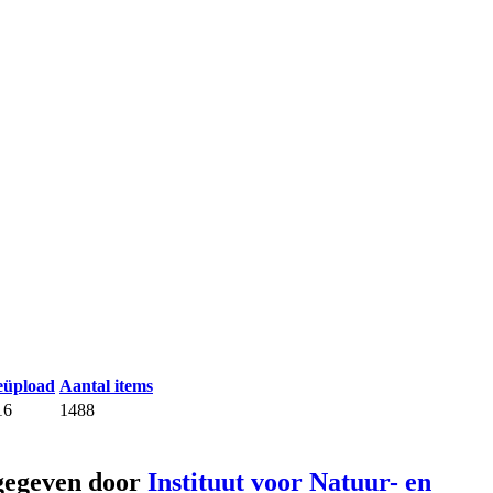
eüpload
Aantal items
16
1488
gegeven door
Instituut voor Natuur- en