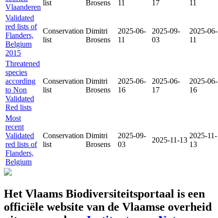
list
Brosens
11
17
11
Vlaanderen
Validated
red lists of
Conservation
Dimitri
2025-06-
2025-09-
2025-06-
Flanders,
list
Brosens
11
03
11
Belgium
2015
Threatened
species
according
Conservation
Dimitri
2025-06-
2025-06-
2025-06-
to Non
list
Brosens
16
17
16
Validated
Red lists
Most
recent
Validated
Conservation
Dimitri
2025-09-
2025-11-
2025-11-13
red lists of
list
Brosens
03
13
Flanders,
Belgium
Het Vlaams Biodiversiteitsportaal is een
officiële website van de Vlaamse overheid