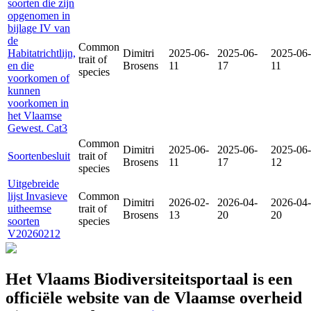
soorten die zijn
opgenomen in
bijlage IV van
de
Common
Habitatrichtlijn,
Dimitri
2025-06-
2025-06-
2025-06-
trait of
en die
Brosens
11
17
11
species
voorkomen of
kunnen
voorkomen in
het Vlaamse
Gewest. Cat3
Common
Dimitri
2025-06-
2025-06-
2025-06-
Soortenbesluit
trait of
Brosens
11
17
12
species
Uitgebreide
lijst Invasieve
Common
Dimitri
2026-02-
2026-04-
2026-04-
uitheemse
trait of
Brosens
13
20
20
soorten
species
V20260212
Het Vlaams Biodiversiteitsportaal is een
officiële website van de Vlaamse overheid