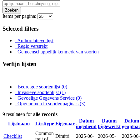
Zoeken
Items per pagina:
Selected filters
Authoritatieve lijst
Regio verstrekt
Gemeenschappelijk kenmerk van soorten
Verfijn lijsten
Bedreigde soortenlijst
(0)
Invasieve soortenlijst
(1)
Gevoelige Gegevens Service
(0)
Opgenomen in soortenpagina's
(3)
9 resultaten for
alle records
Datum
Datum
Datum
Lijstnaam
Lijsttype
Eigenaar
ingediend
bijgewerkt
geüploa
Common
Checklist
Dimitri
2025-06-
2026-05-
2025-06-
trait of