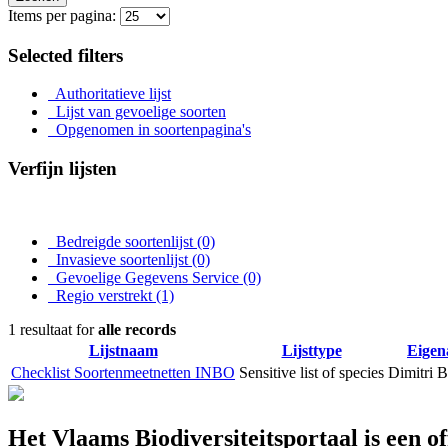
Items per pagina:
Selected filters
Authoritatieve lijst
Lijst van gevoelige soorten
Opgenomen in soortenpagina's
Verfijn lijsten
Bedreigde soortenlijst
(0)
Invasieve soortenlijst
(0)
Gevoelige Gegevens Service
(0)
Regio verstrekt
(1)
1 resultaat for
alle records
Lijstnaam
Lijsttype
Eigen
Checklist Soortenmeetnetten INBO
Sensitive list of species
Dimitri B
Het Vlaams Biodiversiteitsportaal is een o