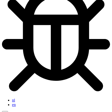
nl
en