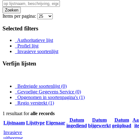
Zoeken
Items per pagina:
Selected filters
Authoritatieve lijst
Profiel lijst
Invasieve soortenlijst
Verfijn lijsten
Bedreigde soortenlijst
(0)
Gevoelige Gegevens Service
(0)
Opgenomen in soortenpagina's
(1)
Regio verstrekt
(1)
1 resultaat for
alle records
Datum
Datum
Datum
Aa
Lijstnaam
Lijsttype
Eigenaar
ingediend
bijgewerkt
geüpload
it
Invasieve
uitheemse