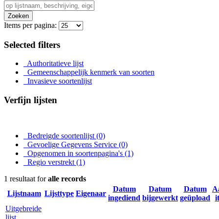
Zoeken
Items per pagina:
Selected filters
Authoritatieve lijst
Gemeenschappelijk kenmerk van soorten
Invasieve soortenlijst
Verfijn lijsten
Bedreigde soortenlijst
(0)
Gevoelige Gegevens Service
(0)
Opgenomen in soortenpagina's
(1)
Regio verstrekt
(1)
1 resultaat for
alle records
Datum
Datum
Datum
A
Lijstnaam
Lijsttype
Eigenaar
ingediend
bijgewerkt
geüpload
i
Uitgebreide
lijst