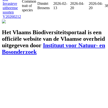
Common
Invasieve
Dimitri
2026-02-
2026-04-
2026-04-
trait of
3
uitheemse
Brosens
13
20
20
species
soorten
V20260212
Het Vlaams Biodiversiteitsportaal is een
officiële website van de Vlaamse overheid
uitgegeven door
Instituut voor Natuur- en
Bosonderzoek