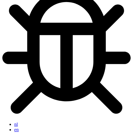
nl
en