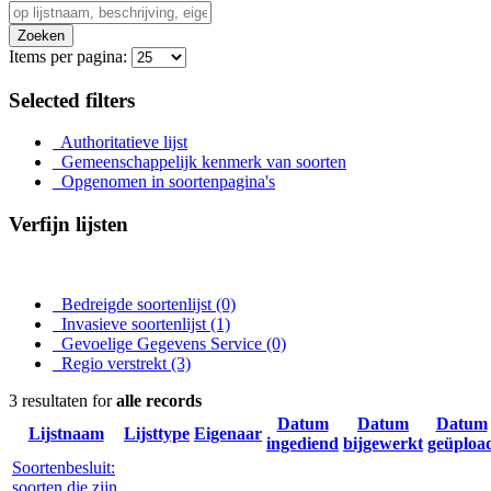
Zoeken
Items per pagina:
Selected filters
Authoritatieve lijst
Gemeenschappelijk kenmerk van soorten
Opgenomen in soortenpagina's
Verfijn lijsten
Bedreigde soortenlijst
(0)
Invasieve soortenlijst
(1)
Gevoelige Gegevens Service
(0)
Regio verstrekt
(3)
3 resultaten for
alle records
Datum
Datum
Datum
Lijstnaam
Lijsttype
Eigenaar
ingediend
bijgewerkt
geüploa
Soortenbesluit:
soorten die zijn