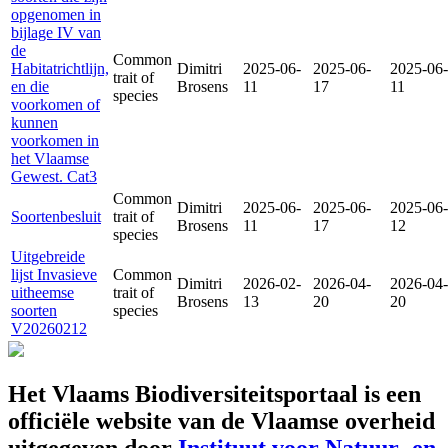
opgenomen in
bijlage IV van
de
Common
Habitatrichtlijn,
Dimitri
2025-06-
2025-06-
2025-06-
trait of
en die
Brosens
11
17
11
species
voorkomen of
kunnen
voorkomen in
het Vlaamse
Gewest. Cat3
Common
Dimitri
2025-06-
2025-06-
2025-06-
Soortenbesluit
trait of
Brosens
11
17
12
species
Uitgebreide
lijst Invasieve
Common
Dimitri
2026-02-
2026-04-
2026-04-
uitheemse
trait of
Brosens
13
20
20
soorten
species
V20260212
Het Vlaams Biodiversiteitsportaal is een
officiële website van de Vlaamse overheid
uitgegeven door
Instituut voor Natuur- en