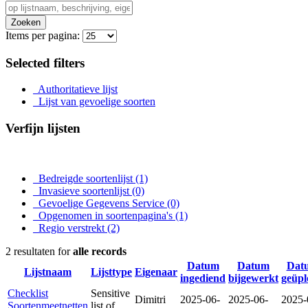
Zoeken
Items per pagina:
Selected filters
Authoritatieve lijst
Lijst van gevoelige soorten
Verfijn lijsten
Bedreigde soortenlijst
(1)
Invasieve soortenlijst
(0)
Gevoelige Gegevens Service
(0)
Opgenomen in soortenpagina's
(1)
Regio verstrekt
(2)
2 resultaten for
alle records
Datum
Datum
Dat
Lijstnaam
Lijsttype
Eigenaar
ingediend
bijgewerkt
geüpl
Checklist
Sensitive
Dimitri
2025-06-
2025-06-
2025-
Soortenmeetnetten
list of