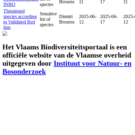
Brosens
11
17
11
INBO
species
Threatened
Sensitive
species according
Dimitri
2025-06-
2025-06-
2025-
list of
to Validated Red
Brosens
12
17
12
species
lists
Het Vlaams Biodiversiteitsportaal is een
officiële website van de Vlaamse overheid
uitgegeven door
Instituut voor Natuur- en
Bosonderzoek