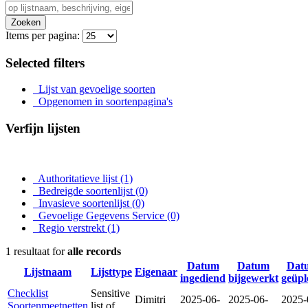
Zoeken
Items per pagina:
Selected filters
Lijst van gevoelige soorten
Opgenomen in soortenpagina's
Verfijn lijsten
Authoritatieve lijst
(1)
Bedreigde soortenlijst
(0)
Invasieve soortenlijst
(0)
Gevoelige Gegevens Service
(0)
Regio verstrekt
(1)
1 resultaat for
alle records
Datum
Datum
Dat
Lijstnaam
Lijsttype
Eigenaar
ingediend
bijgewerkt
geüpl
Checklist
Sensitive
Dimitri
2025-06-
2025-06-
2025-
Soortenmeetnetten
list of