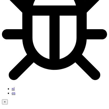
nl
en
×