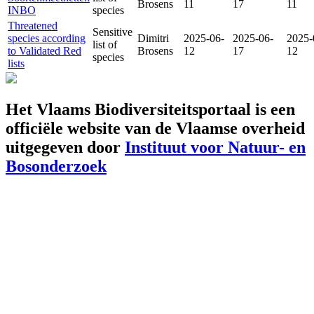
Brosens
11
17
11
INBO
species
Threatened
Sensitive
species according
Dimitri
2025-06-
2025-06-
2025-
list of
to Validated Red
Brosens
12
17
12
species
lists
Het Vlaams Biodiversiteitsportaal is een
officiële website van de Vlaamse overheid
uitgegeven door
Instituut voor Natuur- en
Bosonderzoek