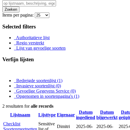
Zoeken
Items per pagina:
Selected filters
Authoritatieve lijst
Regio verstrekt
Lijst van gevoelige soorten
Verfijn lijsten
Bedreigde soortenlijst
(1)
Invasieve soortenlijst
(0)
Gevoelige Gegevens Service
(0)
Opgenomen in soortenpagina's
(1)
2 resultaten for
alle records
Datum
Datum
Dat
Lijstnaam
Lijsttype
Eigenaar
ingediend
bijgewerkt
geüpl
Checklist
Sensitive
Dimitri
2025-06-
2025-06-
2025-
Soortenmeetnetten
list of