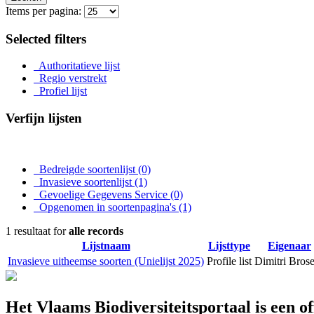
Items per pagina:
Selected filters
Authoritatieve lijst
Regio verstrekt
Profiel lijst
Verfijn lijsten
Bedreigde soortenlijst
(0)
Invasieve soortenlijst
(1)
Gevoelige Gegevens Service
(0)
Opgenomen in soortenpagina's
(1)
1 resultaat for
alle records
Lijstnaam
Lijsttype
Eigenaar
Invasieve uitheemse soorten (Unielijst 2025)
Profile list
Dimitri Bros
Het Vlaams Biodiversiteitsportaal is een o