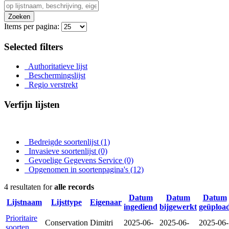
Zoeken
Items per pagina:
Selected filters
Authoritatieve lijst
Beschermingslijst
Regio verstrekt
Verfijn lijsten
Bedreigde soortenlijst
(1)
Invasieve soortenlijst
(0)
Gevoelige Gegevens Service
(0)
Opgenomen in soortenpagina's
(12)
4 resultaten for
alle records
Datum
Datum
Datum
Lijstnaam
Lijsttype
Eigenaar
ingediend
bijgewerkt
geüploa
Prioritaire
Conservation
Dimitri
2025-06-
2025-06-
2025-06-
soorten