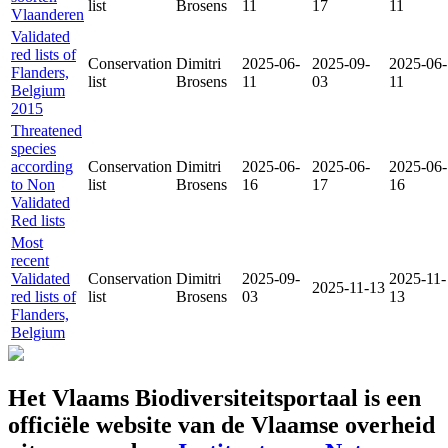
list
Brosens
11
17
11
Vlaanderen
Validated
red lists of
Conservation
Dimitri
2025-06-
2025-09-
2025-06-
Flanders,
list
Brosens
11
03
11
Belgium
2015
Threatened
species
according
Conservation
Dimitri
2025-06-
2025-06-
2025-06-
to Non
list
Brosens
16
17
16
Validated
Red lists
Most
recent
Validated
Conservation
Dimitri
2025-09-
2025-11-
2025-11-13
red lists of
list
Brosens
03
13
Flanders,
Belgium
Het Vlaams Biodiversiteitsportaal is een
officiële website van de Vlaamse overheid