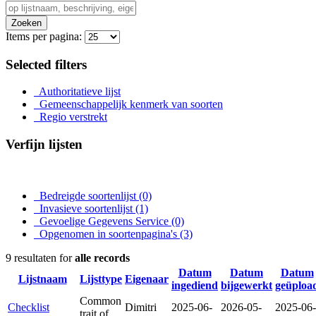
Zoeken
Items per pagina:
Selected filters
Authoritatieve lijst
Gemeenschappelijk kenmerk van soorten
Regio verstrekt
Verfijn lijsten
Bedreigde soortenlijst
(0)
Invasieve soortenlijst
(1)
Gevoelige Gegevens Service
(0)
Opgenomen in soortenpagina's
(3)
9 resultaten for
alle records
Datum
Datum
Datum
Lijstnaam
Lijsttype
Eigenaar
ingediend
bijgewerkt
geüploa
Common
Checklist
Dimitri
2025-06-
2026-05-
2025-06-
trait of