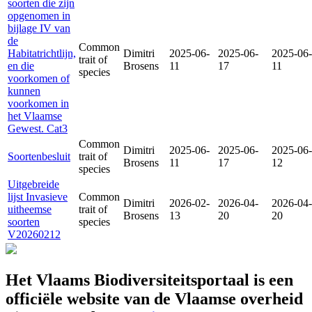
soorten die zijn
opgenomen in
bijlage IV van
de
Common
Habitatrichtlijn,
Dimitri
2025-06-
2025-06-
2025-06-
trait of
en die
Brosens
11
17
11
species
voorkomen of
kunnen
voorkomen in
het Vlaamse
Gewest. Cat3
Common
Dimitri
2025-06-
2025-06-
2025-06-
Soortenbesluit
trait of
Brosens
11
17
12
species
Uitgebreide
lijst Invasieve
Common
Dimitri
2026-02-
2026-04-
2026-04-
uitheemse
trait of
Brosens
13
20
20
soorten
species
V20260212
Het Vlaams Biodiversiteitsportaal is een
officiële website van de Vlaamse overheid