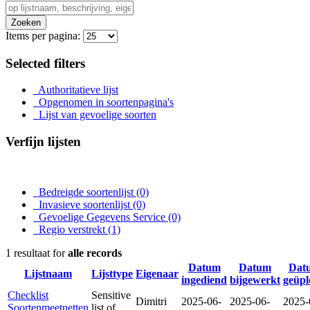
Zoeken
Items per pagina:
Selected filters
Authoritatieve lijst
Opgenomen in soortenpagina's
Lijst van gevoelige soorten
Verfijn lijsten
Bedreigde soortenlijst
(0)
Invasieve soortenlijst
(0)
Gevoelige Gegevens Service
(0)
Regio verstrekt
(1)
1 resultaat for
alle records
Datum
Datum
Dat
Lijstnaam
Lijsttype
Eigenaar
ingediend
bijgewerkt
geüpl
Checklist
Sensitive
Dimitri
2025-06-
2025-06-
2025-
Soortenmeetnetten
list of