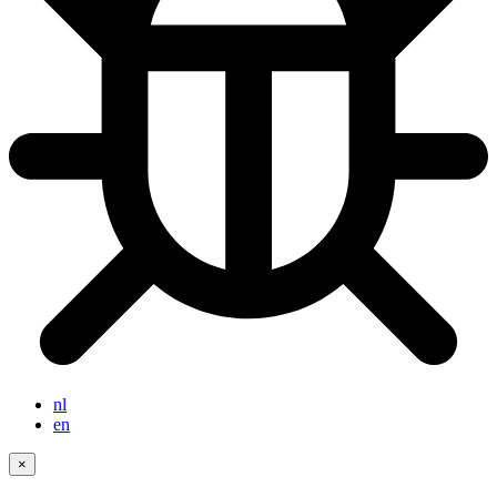
nl
en
×