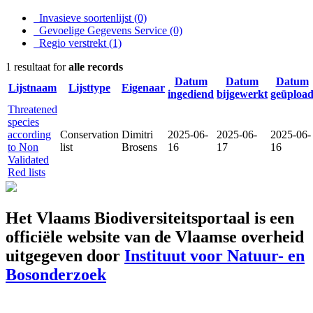
Invasieve soortenlijst
(0)
Gevoelige Gegevens Service
(0)
Regio verstrekt
(1)
1 resultaat for
alle records
Datum
Datum
Datum
Lijstnaam
Lijsttype
Eigenaar
ingediend
bijgewerkt
geüploa
Threatened
species
according
Conservation
Dimitri
2025-06-
2025-06-
2025-06-
to Non
list
Brosens
16
17
16
Validated
Red lists
Het Vlaams Biodiversiteitsportaal is een
officiële website van de Vlaamse overheid
uitgegeven door
Instituut voor Natuur- en
Bosonderzoek