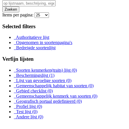
Zoeken
Items per pagina:
Selected filters
Authoritatieve lijst
Opgenomen in soortenpagina's
Bedreigde soortenlijst
Verfijn lijsten
Soorten kenmerken(traits) lijst
(0)
Beschermingslijst
(1)
Lijst van gevoelige soorten
(0)
Gemeenschappelijk habitat van soorten
(0)
Gebied checklist
(0)
Gemeenschappelijk kenmerk van soorten
(0)
Geografisch portaal gedefinieerd
(0)
Profiel lijst
(0)
Test lijst
(0)
Andere lijst
(0)