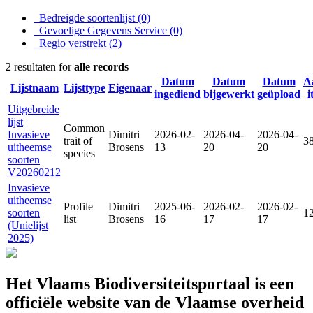
Bedreigde soortenlijst
(0)
Gevoelige Gegevens Service
(0)
Regio verstrekt
(2)
2 resultaten for
alle records
Datum
Datum
Datum
A
Lijstnaam
Lijsttype
Eigenaar
ingediend
bijgewerkt
geüpload
i
Uitgebreide
lijst
Common
Invasieve
Dimitri
2026-02-
2026-04-
2026-04-
trait of
3
uitheemse
Brosens
13
20
20
species
soorten
V20260212
Invasieve
uitheemse
Profile
Dimitri
2025-06-
2026-02-
2026-02-
soorten
1
list
Brosens
16
17
17
(Unielijst
2025)
Het Vlaams Biodiversiteitsportaal is een
officiële website van de Vlaamse overheid