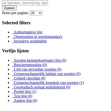
Zoeken
Items per pagina:
Selected filters
Authoritatieve lijst
Opgenomen in soortenpagina's
Invasieve soortenlijst
Verfijn lijsten
Soorten kenmerken(traits) lijst
(0)
Beschermingslijst
(0)
Lijst van gevoelige soorten
(0)
Gemeenschappelijk habitat van soorten
(0)
Gebied checklist
(0)
Gemeenschappelijk kenmerk van soorten
(1)
Geografisch portaal gedefinieerd
(0)
Profiel lijst
(1)
Test lijst
(0)
Andere lijst
(0)