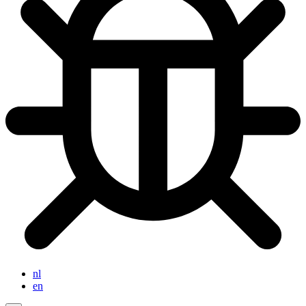
nl
en