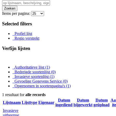
Zoeken
Items per pagina:
Selected filters
Profiel lijst
Regio verstrekt
Verfijn lijsten
Authoritatieve lijst
(1)
Bedreigde soortenlijst
(0)
Invasieve soortenlijst
(1)
Gevoelige Gegevens Service
(0)
Opgenomen in soortenpagina's
(1)
1 resultaat for
alle records
Datum
Datum
Datum
Aa
Lijstnaam
Lijsttype
Eigenaar
ingediend
bijgewerkt
geüpload
it
Invasieve
uitheemse