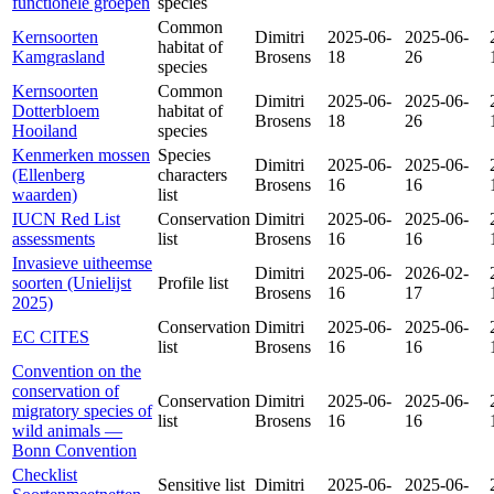
functionele groepen
species
Common
Kernsoorten
Dimitri
2025-06-
2025-06-
habitat of
Kamgrasland
Brosens
18
26
species
Kernsoorten
Common
Dimitri
2025-06-
2025-06-
Dotterbloem
habitat of
Brosens
18
26
Hooiland
species
Kenmerken mossen
Species
Dimitri
2025-06-
2025-06-
(Ellenberg
characters
Brosens
16
16
waarden)
list
IUCN Red List
Conservation
Dimitri
2025-06-
2025-06-
assessments
list
Brosens
16
16
Invasieve uitheemse
Dimitri
2025-06-
2026-02-
soorten (Unielijst
Profile list
Brosens
16
17
2025)
Conservation
Dimitri
2025-06-
2025-06-
EC CITES
list
Brosens
16
16
Convention on the
conservation of
Conservation
Dimitri
2025-06-
2025-06-
migratory species of
list
Brosens
16
16
wild animals —
Bonn Convention
Checklist
Sensitive list
Dimitri
2025-06-
2025-06-