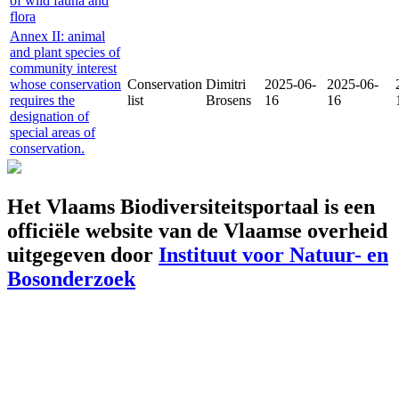
of wild fauna and
flora
Annex II: animal
and plant species of
community interest
whose conservation
Conservation
Dimitri
2025-06-
2025-06-
requires the
list
Brosens
16
16
designation of
special areas of
conservation.
Het Vlaams Biodiversiteitsportaal is een
officiële website van de Vlaamse overheid
uitgegeven door
Instituut voor Natuur- en
Bosonderzoek