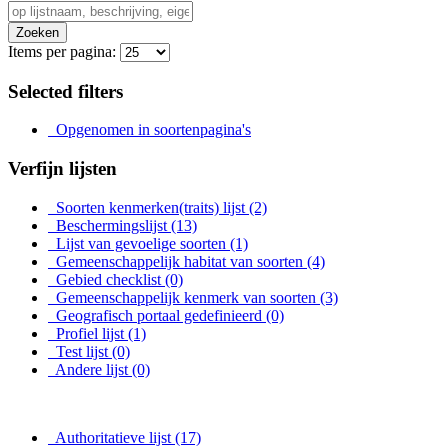
Zoeken
Items per pagina:
Selected filters
Opgenomen in soortenpagina's
Verfijn lijsten
Soorten kenmerken(traits) lijst
(2)
Beschermingslijst
(13)
Lijst van gevoelige soorten
(1)
Gemeenschappelijk habitat van soorten
(4)
Gebied checklist
(0)
Gemeenschappelijk kenmerk van soorten
(3)
Geografisch portaal gedefinieerd
(0)
Profiel lijst
(1)
Test lijst
(0)
Andere lijst
(0)
Authoritatieve lijst
(17)