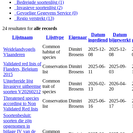
Bedreigde soortenlijst
(1)
Invasieve soortenlijst
(2)
Gevoelige Gegevens Service
(0)
Regio verstrekt
(13)
24 resultaten for
alle records
Datum
Datum
Lijstnaam
Lijsttype
Eigenaar
ingediend
bijgewerkt
Common
Weidelandvogels
Dimitri
2025-12-
2025-12-
habitat of
Vlaanderen
Brosens
08
08
species
Validated red lists of
Conservation
Dimitri
2025-06-
2025-09-
Flanders, Belgium
list
Brosens
11
03
2015
Uitgebreide lijst
Common
Dimitri
2026-02-
2026-04-
Invasieve uitheemse
trait of
Brosens
13
20
soorten V20260212
species
Threatened species
Conservation
Dimitri
2025-06-
2025-06-
according to Non
list
Brosens
16
17
Validated Red lists
Soortenbesluit:
soorten die zijn
opgenomen in
bijlage IV van de
Common