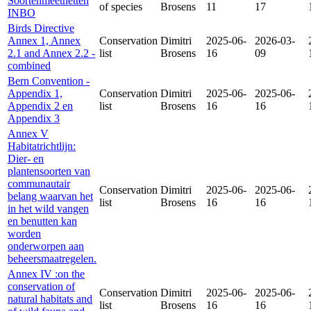
Soortenmeetnetten
of species
Brosens
11
17
INBO
Birds Directive
Annex 1, Annex
Conservation
Dimitri
2025-06-
2026-03-
2.1 and Annex 2.2 -
list
Brosens
16
09
combined
Bern Convention -
Appendix 1,
Conservation
Dimitri
2025-06-
2025-06-
Appendix 2 en
list
Brosens
16
16
Appendix 3
Annex V
Habitatrichtlijn:
Dier- en
plantensoorten van
communautair
Conservation
Dimitri
2025-06-
2025-06-
belang waarvan het
list
Brosens
16
16
in het wild vangen
en benutten kan
worden
onderworpen aan
beheersmaatregelen.
Annex IV :on the
conservation of
Conservation
Dimitri
2025-06-
2025-06-
natural habitats and
list
Brosens
16
16