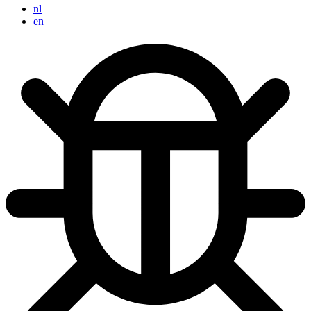
nl
en