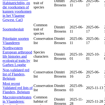
Dimitri
2025-06-
2025-06-
Habitatrichtlijn, en
trait of
Brosens
11
17
die voorkomen of
species
kunnen voorkomen
in het Vlaamse
Gewest. Cat3
Common
Dimitri
2025-06-
2025-06-
Soortenbesluit
trait of
Brosens
11
17
species
Prioritaire soorten
Conservation
Dimitri
2025-06-
2025-06-
Vlaanderen
list
Brosens
11
17
Northwestern
European arthropod
Species
Dimitri
2025-10-
2025-10-
life histories and
characters
Brosens
01
01
ecological traits by
list
Garben Logghe
Non-validated red
Conservation
Dimitri
2025-06-
2025-06-
list of Flanders,
list
Brosens
16
25
Belgium
Most recent
Conservation
Dimitri
2025-09-
Validated red lists of
2025-11-13
list
Brosens
03
Flanders, Belgium
Macroinvertebraten
Common
Dimitri
2025-11-
in Vlaanderen:
habitat of
2025-11-28
Brosens
28