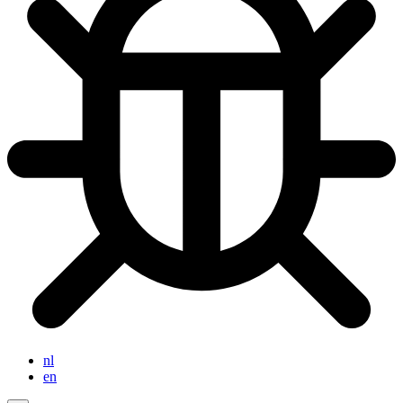
nl
en