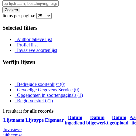
Zoeken
Items per pagina:
Selected filters
Authoritatieve lijst
Profiel lijst
Invasieve soortenlijst
Verfijn lijsten
Bedreigde soortenlijst
(0)
Gevoelige Gegevens Service
(0)
Opgenomen in soortenpagina's
(1)
Regio verstrekt
(1)
1 resultaat for
alle records
Datum
Datum
Datum
Aa
Lijstnaam
Lijsttype
Eigenaar
ingediend
bijgewerkt
geüpload
it
Invasieve
uitheemse