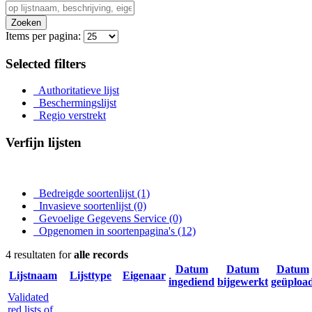
Zoeken
Items per pagina:
Selected filters
Authoritatieve lijst
Beschermingslijst
Regio verstrekt
Verfijn lijsten
Bedreigde soortenlijst
(1)
Invasieve soortenlijst
(0)
Gevoelige Gegevens Service
(0)
Opgenomen in soortenpagina's
(12)
4 resultaten for
alle records
Datum
Datum
Datum
Lijstnaam
Lijsttype
Eigenaar
ingediend
bijgewerkt
geüploa
Validated
red lists of