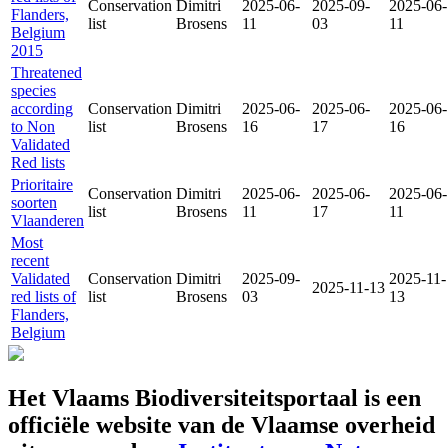
Conservation
Dimitri
2025-06-
2025-09-
2025-06-
Flanders,
list
Brosens
11
03
11
Belgium
2015
Threatened
species
according
Conservation
Dimitri
2025-06-
2025-06-
2025-06-
to Non
list
Brosens
16
17
16
Validated
Red lists
Prioritaire
Conservation
Dimitri
2025-06-
2025-06-
2025-06-
soorten
list
Brosens
11
17
11
Vlaanderen
Most
recent
Validated
Conservation
Dimitri
2025-09-
2025-11-
2025-11-13
red lists of
list
Brosens
03
13
Flanders,
Belgium
Het Vlaams Biodiversiteitsportaal is een
officiële website van de Vlaamse overheid