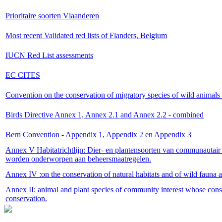
Prioritaire soorten Vlaanderen
Most recent Validated red lists of Flanders, Belgium
IUCN Red List assessments
EC CITES
Convention on the conservation of migratory species of wild anima
Birds Directive Annex 1, Annex 2.1 and Annex 2.2 - combined
Bern Convention - Appendix 1, Appendix 2 en Appendix 3
Annex V Habitatrichtlijn: Dier- en plantensoorten van communautair
worden onderworpen aan beheersmaatregelen.
Annex IV :on the conservation of natural habitats and of wild fauna a
Annex II: animal and plant species of community interest whose conser
conservation.