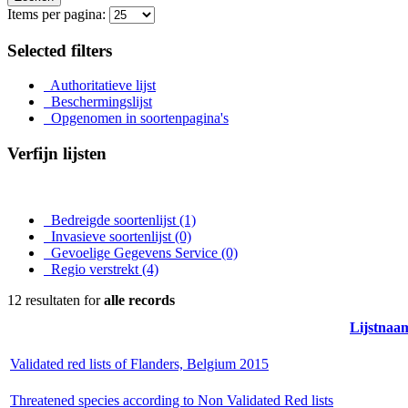
Items per pagina:
Selected filters
Authoritatieve lijst
Beschermingslijst
Opgenomen in soortenpagina's
Verfijn lijsten
Bedreigde soortenlijst
(1)
Invasieve soortenlijst
(0)
Gevoelige Gegevens Service
(0)
Regio verstrekt
(4)
12 resultaten for
alle records
Lijstnaa
Validated red lists of Flanders, Belgium 2015
Threatened species according to Non Validated Red lists