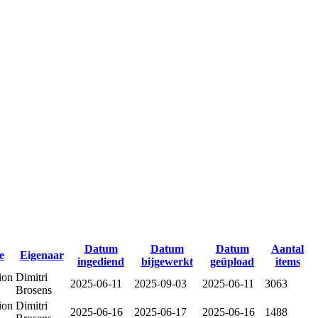
Datum
Datum
Datum
Aantal
e
Eigenaar
ingediend
bijgewerkt
geüpload
items
ion
Dimitri
2025-06-11
2025-09-03
2025-06-11
3063
Brosens
ion
Dimitri
2025-06-16
2025-06-17
2025-06-16
1488