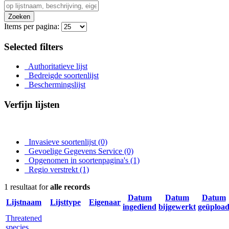
Zoeken
Items per pagina:
Selected filters
Authoritatieve lijst
Bedreigde soortenlijst
Beschermingslijst
Verfijn lijsten
Invasieve soortenlijst
(0)
Gevoelige Gegevens Service
(0)
Opgenomen in soortenpagina's
(1)
Regio verstrekt
(1)
1 resultaat for
alle records
Datum
Datum
Datum
Lijstnaam
Lijsttype
Eigenaar
ingediend
bijgewerkt
geüploa
Threatened
species