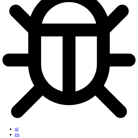
nl
en