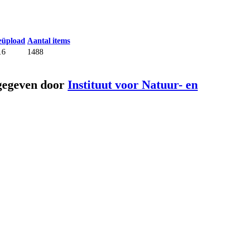
eüpload
Aantal items
16
1488
gegeven door
Instituut voor Natuur- en