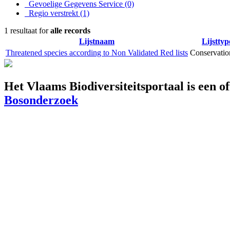
Gevoelige Gegevens Service
(0)
Regio verstrekt
(1)
1 resultaat for
alle records
Lijstnaam
Lijsttyp
Threatened species according to Non Validated Red lists
Conservation
Het Vlaams Biodiversiteitsportaal is een o
Bosonderzoek