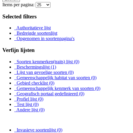
Items per pagina:
Selected filters
Authoritatieve lijst
Bedreigde soortenlijst
Opgenomen in soortenpagina's
Verfijn lijsten
Soorten kenmerken(traits) lijst
(0)
Beschermingslijst
(1)
Lijst van gevoelige soorten
(0)
Gemeenschappelijk habitat van soorten
(0)
Gebied checklist
(0)
Gemeenschappelijk kenmerk van soorten
(0)
Geografisch portaal gedefinieerd
(0)
Profiel lijst
(0)
Test lijst
(0)
Andere lijst
(0)
Invasieve soortenlijst
(0)