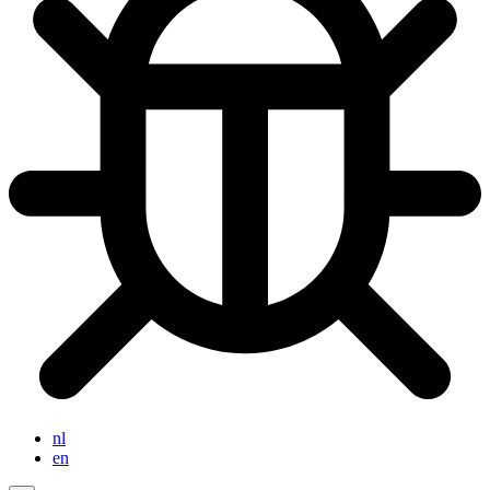
nl
en