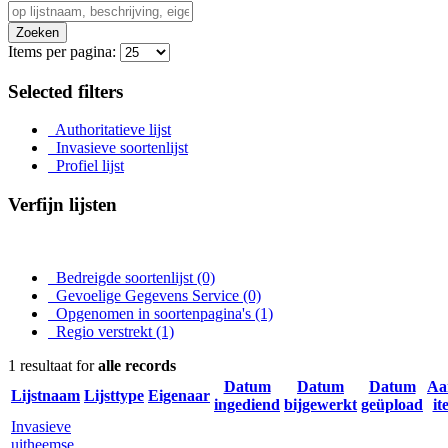
Zoeken
Items per pagina:
Selected filters
Authoritatieve lijst
Invasieve soortenlijst
Profiel lijst
Verfijn lijsten
Bedreigde soortenlijst
(0)
Gevoelige Gegevens Service
(0)
Opgenomen in soortenpagina's
(1)
Regio verstrekt
(1)
1 resultaat for
alle records
Datum
Datum
Datum
Aa
Lijstnaam
Lijsttype
Eigenaar
ingediend
bijgewerkt
geüpload
it
Invasieve
uitheemse