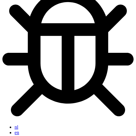
nl
en