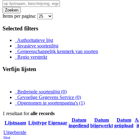
Zoeken
Items per pagina:
Selected filters
Authoritatieve lijst
Invasieve soortenlijst
Gemeenschappelijk kenmerk van soorten
Regio verstrekt
Verfijn lijsten
Bedreigde soortenlijst
(0)
Gevoelige Gegevens Service
(0)
Opgenomen in soortenpagina's
(1)
1 resultaat for
alle records
Datum
Datum
Datum
A
Lijstnaam
Lijsttype
Eigenaar
ingediend
bijgewerkt
geüpload
i
Uitgebreide
lijst