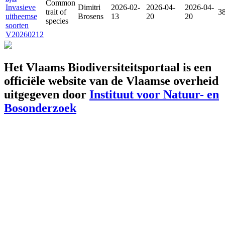
Common
Invasieve
Dimitri
2026-02-
2026-04-
2026-04-
trait of
3
uitheemse
Brosens
13
20
20
species
soorten
V20260212
Het Vlaams Biodiversiteitsportaal is een
officiële website van de Vlaamse overheid
uitgegeven door
Instituut voor Natuur- en
Bosonderzoek