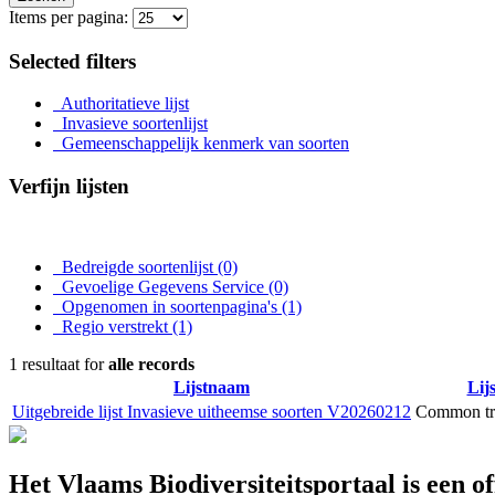
Items per pagina:
Selected filters
Authoritatieve lijst
Invasieve soortenlijst
Gemeenschappelijk kenmerk van soorten
Verfijn lijsten
Bedreigde soortenlijst
(0)
Gevoelige Gegevens Service
(0)
Opgenomen in soortenpagina's
(1)
Regio verstrekt
(1)
1 resultaat for
alle records
Lijstnaam
Lij
Uitgebreide lijst Invasieve uitheemse soorten V20260212
Common tra
Het Vlaams Biodiversiteitsportaal is een o