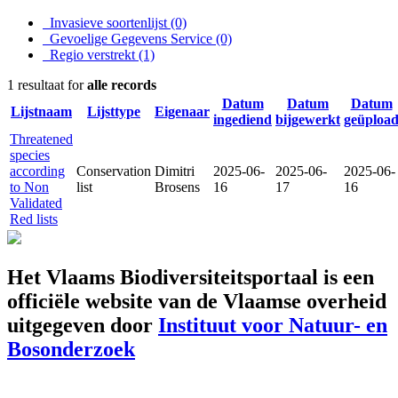
Invasieve soortenlijst
(0)
Gevoelige Gegevens Service
(0)
Regio verstrekt
(1)
1 resultaat for
alle records
Datum
Datum
Datum
Lijstnaam
Lijsttype
Eigenaar
ingediend
bijgewerkt
geüploa
Threatened
species
according
Conservation
Dimitri
2025-06-
2025-06-
2025-06-
to Non
list
Brosens
16
17
16
Validated
Red lists
Het Vlaams Biodiversiteitsportaal is een
officiële website van de Vlaamse overheid
uitgegeven door
Instituut voor Natuur- en
Bosonderzoek