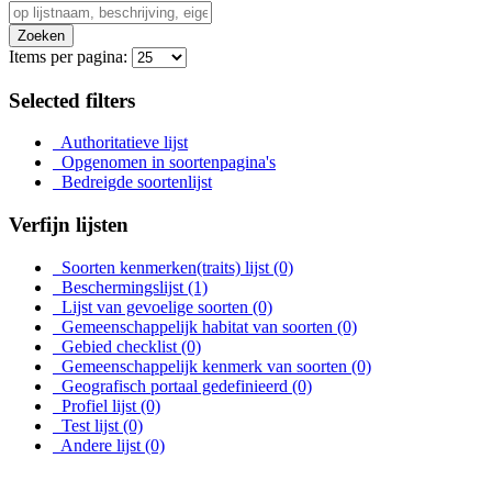
Zoeken
Items per pagina:
Selected filters
Authoritatieve lijst
Opgenomen in soortenpagina's
Bedreigde soortenlijst
Verfijn lijsten
Soorten kenmerken(traits) lijst
(0)
Beschermingslijst
(1)
Lijst van gevoelige soorten
(0)
Gemeenschappelijk habitat van soorten
(0)
Gebied checklist
(0)
Gemeenschappelijk kenmerk van soorten
(0)
Geografisch portaal gedefinieerd
(0)
Profiel lijst
(0)
Test lijst
(0)
Andere lijst
(0)