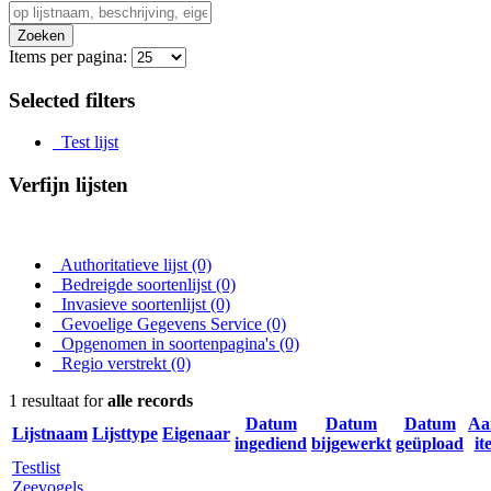
Zoeken
Items per pagina:
Selected filters
Test lijst
Verfijn lijsten
Authoritatieve lijst
(0)
Bedreigde soortenlijst
(0)
Invasieve soortenlijst
(0)
Gevoelige Gegevens Service
(0)
Opgenomen in soortenpagina's
(0)
Regio verstrekt
(0)
1 resultaat for
alle records
Datum
Datum
Datum
Aa
Lijstnaam
Lijsttype
Eigenaar
ingediend
bijgewerkt
geüpload
it
Testlist
Zeevogels