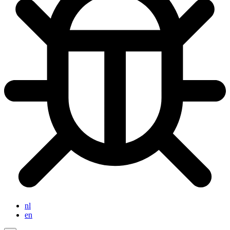
nl
en