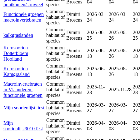
Brosens
04
04
04
houtkanten/struweel
species
Common
Functionele groepen
Dimitri
2026-03-
2026-03-
202
habitat of
macroinvertebraten
Brosens
24
24
24
species
Common
Dimitri
2025-06-
2025-06-
202
kalkgraslanden
habitat of
Brosens
25
26
25
species
Kernsoorten
Common
Dimitri
2025-06-
2025-06-
202
Dotterbloem
habitat of
Brosens
18
26
18
Hooiland
species
Common
Kernsoorten
Dimitri
2025-06-
2025-06-
202
habitat of
Kamgrasland
Brosens
18
26
18
species
Macroinvertebraten
Common
Dimitri
2025-11-
202
in Vlaanderen:
habitat of
2025-11-28
Brosens
28
28
functionele groepen
species
Common
Dimitri
2026-03-
2026-03-
202
Mijn soortenlijst_test
habitat of
Brosens
27
27
27
species
Common
Mijn
Dimitri
2026-04-
2026-04-
202
habitat of
soortenlijst9010Test
Brosens
08
08
08
species
Common