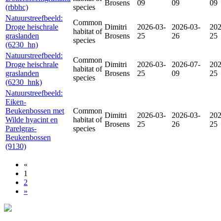
Brosens
09
09
09
(rbbhc)
species
Natuurstreefbeeld:
Common
Droge heischrale
Dimitri
2026-03-
2026-03-
202
habitat of
graslanden
Brosens
25
26
25
species
(6230_hn)
Natuurstreefbeeld:
Common
Droge heischrale
Dimitri
2026-03-
2026-07-
202
habitat of
graslanden
Brosens
25
09
25
species
(6230_hnk)
Natuurstreefbeeld:
Eiken-
Beukenbossen met
Common
Dimitri
2026-03-
2026-03-
202
Wilde hyacint en
habitat of
Brosens
25
26
25
Parelgras-
species
Beukenbossen
(9130)
«
1
2
»