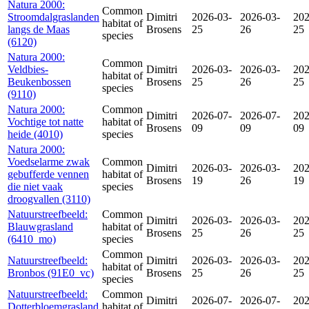
Natura 2000:
Common
Stroomdalgraslanden
Dimitri
2026-03-
2026-03-
202
habitat of
langs de Maas
Brosens
25
26
25
species
(6120)
Natura 2000:
Common
Veldbies-
Dimitri
2026-03-
2026-03-
202
habitat of
Beukenbossen
Brosens
25
26
25
species
(9110)
Natura 2000:
Common
Dimitri
2026-07-
2026-07-
202
Vochtige tot natte
habitat of
Brosens
09
09
09
heide (4010)
species
Natura 2000:
Voedselarme zwak
Common
Dimitri
2026-03-
2026-03-
202
gebufferde vennen
habitat of
Brosens
19
26
19
die niet vaak
species
droogvallen (3110)
Natuurstreefbeeld:
Common
Dimitri
2026-03-
2026-03-
202
Blauwgrasland
habitat of
Brosens
25
26
25
(6410_mo)
species
Common
Natuurstreefbeeld:
Dimitri
2026-03-
2026-03-
202
habitat of
Bronbos (91E0_vc)
Brosens
25
26
25
species
Natuurstreefbeeld:
Common
Dimitri
2026-07-
2026-07-
202
Dotterbloemgrasland
habitat of