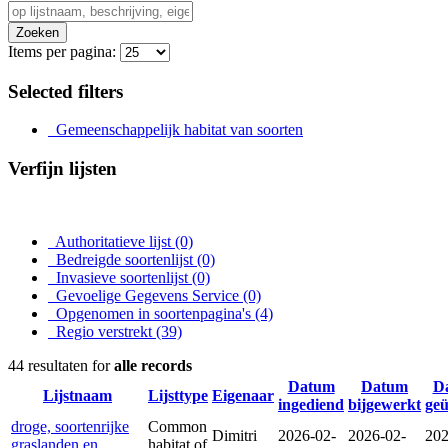
Zoeken
Items per pagina:
Selected filters
Gemeenschappelijk habitat van soorten
Verfijn lijsten
Authoritatieve lijst
(0)
Bedreigde soortenlijst
(0)
Invasieve soortenlijst
(0)
Gevoelige Gegevens Service
(0)
Opgenomen in soortenpagina's
(4)
Regio verstrekt
(39)
44 resultaten for
alle records
Datum
Datum
D
Lijstnaam
Lijsttype
Eigenaar
ingediend
bijgewerkt
ge
droge, soortenrijke
Common
Dimitri
2026-02-
2026-02-
202
graslanden en
habitat of