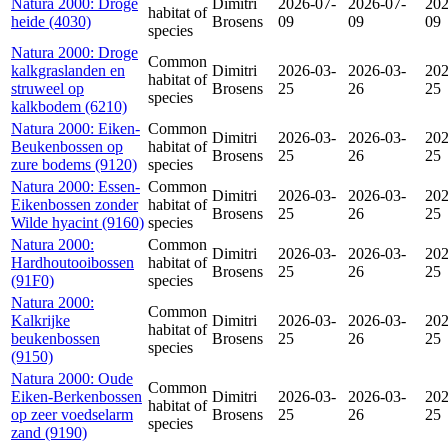
Natura 2000: Droge
Dimitri
2026-07-
2026-07-
202
habitat of
heide (4030)
Brosens
09
09
09
species
Natura 2000: Droge
Common
kalkgraslanden en
Dimitri
2026-03-
2026-03-
202
habitat of
struweel op
Brosens
25
26
25
species
kalkbodem (6210)
Natura 2000: Eiken-
Common
Dimitri
2026-03-
2026-03-
202
Beukenbossen op
habitat of
Brosens
25
26
25
zure bodems (9120)
species
Natura 2000: Essen-
Common
Dimitri
2026-03-
2026-03-
202
Eikenbossen zonder
habitat of
Brosens
25
26
25
Wilde hyacint (9160)
species
Natura 2000:
Common
Dimitri
2026-03-
2026-03-
202
Hardhoutooibossen
habitat of
Brosens
25
26
25
(91F0)
species
Natura 2000:
Common
Kalkrijke
Dimitri
2026-03-
2026-03-
202
habitat of
beukenbossen
Brosens
25
26
25
species
(9150)
Natura 2000: Oude
Common
Eiken-Berkenbossen
Dimitri
2026-03-
2026-03-
202
habitat of
op zeer voedselarm
Brosens
25
26
25
species
zand (9190)